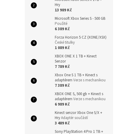
Hry
13 989 Kč
Microsoft Xbox Series S - 500 GB
Použité
6 389 Kč
Forza Horizon 5 CZ (XONE/XSX)
České titulky
1 089 Kč
XBOX ONE X 1 TB + Kinect
Senzor
7 789 Kč
Xbox One S 1 TB + Kinect s
adaptérem
Verze s mechanikou
7 389 Kč
XBOX ONE S, 500 gb + Kinect s
adaptérem
Verze s mechanikou
6 989 Kč
Kinect senzor Xbox One S/X +
Hry
Adaptér součástí
3 489 Kč
Sony PlayStation 4 Pro 1 TB +