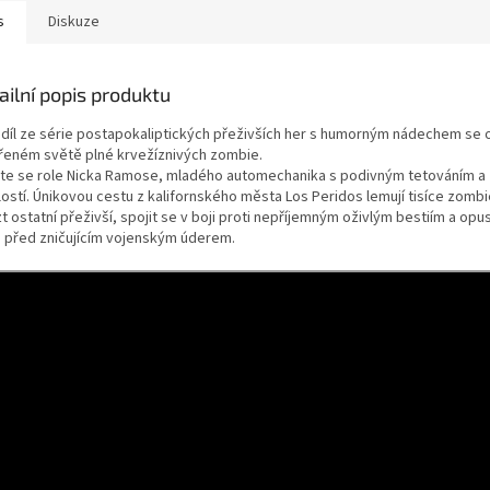
s
Diskuze
ailní popis produktu
í díl ze série postapokaliptických přeživších her s humorným nádechem se 
řeném světě plné krvežíznivých zombie.
te se role Nicka Ramose, mladého automechanika s podivným tetováním a
lostí. Únikovou cestu z kalifornského města Los Peridos lemují tisíce zombi
t ostatní přeživší, spojit se v boji proti nepříjemným oživlým bestiím a opu
ě před zničujícím vojenským úderem.