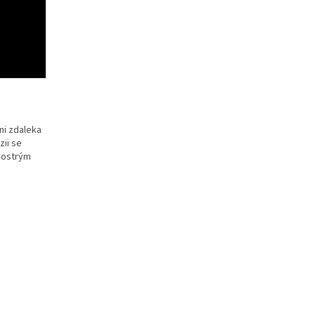
ani zdaleka
zii se
 ostrým