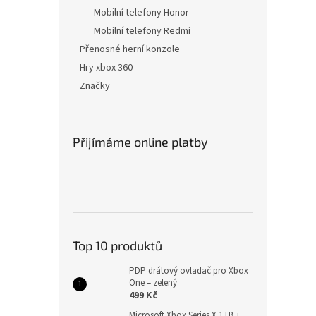
Mobilní telefony Honor
Mobilní telefony Redmi
Přenosné herní konzole
Hry xbox 360
Značky
Přijímáme online platby
Top 10 produktů
PDP drátový ovladač pro Xbox
One – zelený
499 Kč
Microsoft Xbox Series X 1TB +