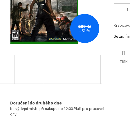
Krabicová
289 Kč
–51 %
Detailní 
TISK
Doručení do druhého dne
Na výdejní místo při nákupu do 12:00.Platí pro pracovní
dny!