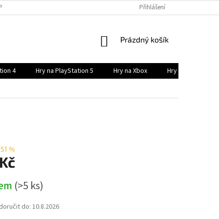
PODMÍNKY
PODMÍNKY OCHRANY OSOBNÍCH ÚDAJŮ
Přihlášení
POSTUP NÁKUPU
NÁKUPNÍ
Prázdný košík
KOŠÍK
tion 4
Hry na PlayStation 5
Hry na Xbox
Hry na Xbox serie
–51 %
 Kč
dem
(>5 ks)
oručit do:
10.8.2026