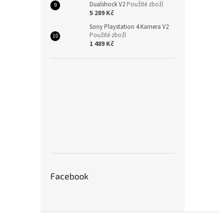
Dualshock V2
Použité zboží
5 289 Kč
Sony Playstation 4 Kamera V2
Použité zboží
1 489 Kč
Facebook
Z