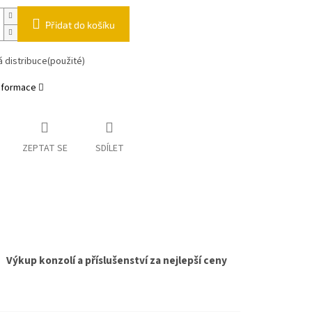
Přidat do košíku
 distribuce(použité)
informace
ZEPTAT SE
SDÍLET
Výkup konzolí a příslušenství za nejlepší ceny