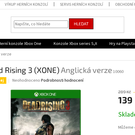
VÝKUP HERNÍCH KONZOLÍ
SERVIS HERNÍCH KONZOLÍ
OBCHODNÍ 
HLEDAT
Herní konzole Xbox One
Konzole Xbox series S,X
Hry na Playsta
á verze
d Rising 3 (XONE)
Anglická verze
10060
Průměrné
Neohodnoceno
Podrobnosti hodnocení
ej
hodnocení
produktu
289 Kč
je
139
0,0
z
Měrná
Skla
5
cena:
hvězdiček.
Můžeme d