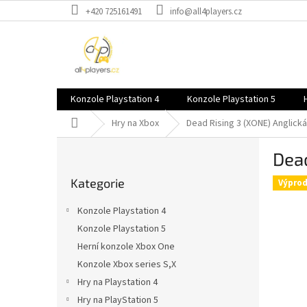
Přejít
+420 725161491
info@all4players.cz
na
obsah
Konzole Playstation 4
Konzole Playstation 5
Domů
Hry na Xbox
Dead Rising 3 (XONE)
Anglick
P
Dea
o
Přeskočit
s
Kategorie
kategorie
Výprod
t
r
Konzole Playstation 4
a
Konzole Playstation 5
n
Herní konzole Xbox One
n
í
Konzole Xbox series S,X
p
Hry na Playstation 4
a
Hry na PlayStation 5