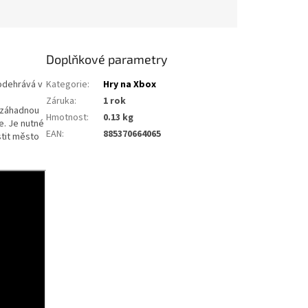
Doplňkové parametry
odehrává v
Kategorie
:
Hry na Xbox
Záruka
:
1 rok
 záhadnou
Hmotnost
:
0.13 kg
e. Je nutné
EAN
:
885370664065
stit město