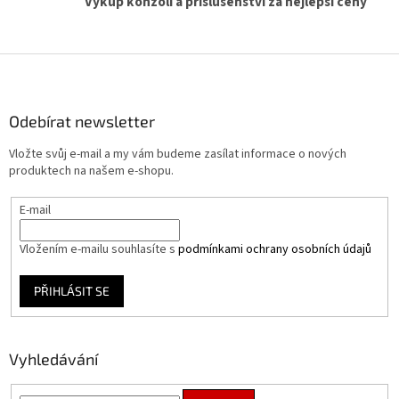
Výkup konzolí a příslušenství za nejlepší ceny
d
a
c
í
Z
p
á
r
p
v
a
Odebírat newsletter
k
t
y
Vložte svůj e-mail a my vám budeme zasílat informace o nových
í
v
produktech na našem e-shopu.
ý
p
E-mail
i
s
u
Vložením e-mailu souhlasíte s
podmínkami ochrany osobních údajů
PŘIHLÁSIT SE
Vyhledávání