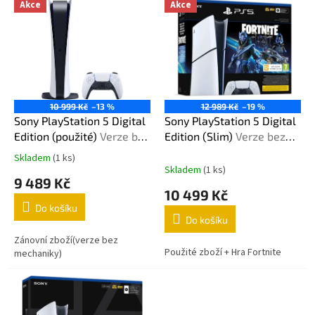
r
Akce
Akce
ý
o
p
d
i
u
s
k
p
t
r
ů
o
10 999 Kč
–13 %
12 989 Kč
–19 %
d
Sony PlayStation 5 Digital
Sony PlayStation 5 Digital
u
Edition (použité)
Verze bez
Edition (Slim)
Verze bez
k
mechaniky
mechaniky + Hra Fortnite
Skladem
(1 ks)
Průměrné
t
Skladem
(1 ks)
hodnocení
9 489 Kč
ů
produktu
10 499 Kč
je
Do košíku
5,0
Do košíku
z
5
Zánovní zboží(verze bez
Použité zboží + Hra Fortnite
hvězdiček.
mechaniky)