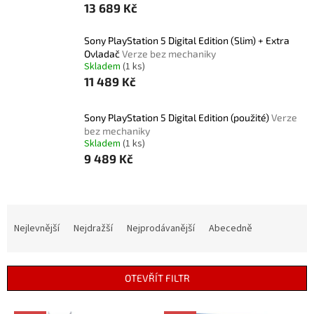
13 689 Kč
Sony PlayStation 5 Digital Edition (Slim) + Extra
Ovladač
Verze bez mechaniky
Skladem
(1 ks)
11 489 Kč
Sony PlayStation 5 Digital Edition (použité)
Verze
bez mechaniky
Skladem
(1 ks)
9 489 Kč
Ř
a
Nejlevnější
Nejdražší
Nejprodávanější
Abecedně
z
e
n
OTEVŘÍT FILTR
í
p
V