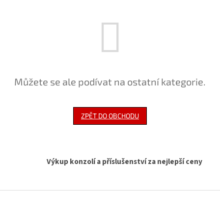
Můžete se ale podívat na ostatní kategorie.
ZPĚT DO OBCHODU
Výkup konzolí a příslušenství za nejlepší ceny
Z
á
p