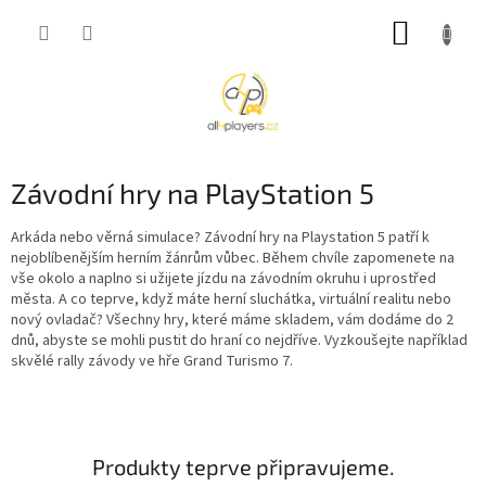
Přejít
NÁKUP
na
obsah
KOŠÍK
Závodní hry na PlayStation 5
Arkáda nebo věrná simulace? Závodní hry na Playstation 5 patří k
nejoblíbenějším herním žánrům vůbec. Během chvíle zapomenete na
vše okolo a naplno si užijete jízdu na závodním okruhu i uprostřed
města. A co teprve, když máte herní sluchátka, virtuální realitu nebo
nový ovladač? Všechny hry, které máme skladem, vám dodáme do 2
dnů, abyste se mohli pustit do hraní co nejdříve. Vyzkoušejte například
skvělé rally závody ve hře Grand Turismo 7.
Produkty teprve připravujeme.