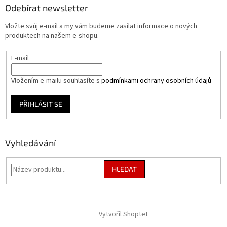
a
Odebírat newsletter
t
Vložte svůj e-mail a my vám budeme zasílat informace o nových
í
produktech na našem e-shopu.
E-mail
Vložením e-mailu souhlasíte s
podmínkami ochrany osobních údajů
PŘIHLÁSIT SE
Vyhledávání
HLEDAT
Vytvořil Shoptet