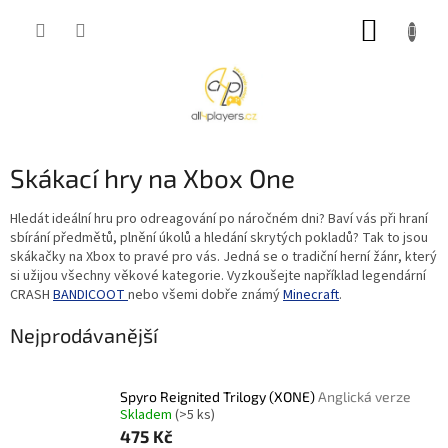
Přejít
NÁKUP
na
obsah
KOŠÍK
Skákací hry na Xbox One
Hledát ideální hru pro odreagování po náročném dni? Baví vás při hraní
sbírání předmětů, plnění úkolů a hledání skrytých pokladů? Tak to jsou
skákačky na Xbox to pravé pro vás. Jedná se o tradiční herní žánr, který
si užijou všechny věkové kategorie. Vyzkoušejte například legendární
CRASH
BANDICOOT
nebo všemi dobře známý
Minecraft
.
Nejprodávanější
Spyro Reignited Trilogy (XONE)
Anglická verze
Skladem
(>5 ks)
475 Kč