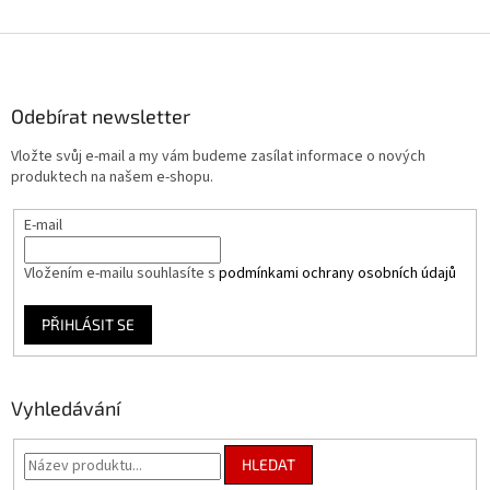
c
í
Z
p
á
r
p
v
a
Odebírat newsletter
k
t
y
Vložte svůj e-mail a my vám budeme zasílat informace o nových
í
v
produktech na našem e-shopu.
ý
p
E-mail
i
s
u
Vložením e-mailu souhlasíte s
podmínkami ochrany osobních údajů
PŘIHLÁSIT SE
Vyhledávání
HLEDAT