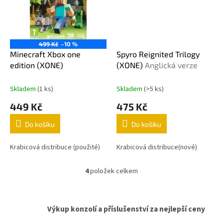
499 Kč
–10 %
Minecraft Xbox one
Spyro Reignited Trilogy
edition (XONE)
(XONE)
Anglická verze
Skladem
(1 ks)
Skladem
(>5 ks)
449 Kč
475 Kč
Do košíku
Do košíku
Krabicová distribuce (použité)
Krabicová distribuce(nové)
4
položek celkem
O
v
l
á
Výkup konzolí a příslušenství za nejlepší ceny
d
a