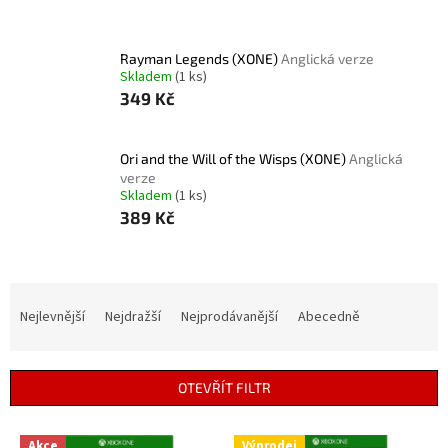
Rayman Legends (XONE)
Anglická verze
Skladem
(1 ks)
349 Kč
Ori and the Will of the Wisps (XONE)
Anglická
verze
Skladem
(1 ks)
389 Kč
Ř
a
Nejlevnější
Nejdražší
Nejprodávanější
Abecedně
z
e
n
OTEVŘÍT FILTR
í
p
V
r
Akce
Výprodej