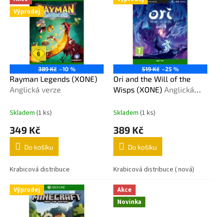
ý
o
Výprodej
p
d
i
u
s
k
p
t
r
ů
o
389 Kč
–10 %
519 Kč
–25 %
d
Rayman Legends (XONE)
Ori and the Will of the
u
Anglická verze
Wisps (XONE)
Anglická
k
verze
t
Skladem
(1 ks)
Skladem
(1 ks)
ů
349 Kč
389 Kč
Do košíku
Do košíku
Krabicová distribuce
Krabicová distribuce ( nová)
Výprodej
Akce
Novinka