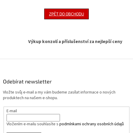
ZPĚT DO OBCHODU
Výkup konzolí a příslušenství za nejlepší ceny
Z
á
p
a
Odebírat newsletter
t
Vložte svůj e-mail a my vám budeme zasílat informace o nových
í
produktech na našem e-shopu.
E-mail
Vložením e-mailu souhlasíte s
podmínkami ochrany osobních údajů