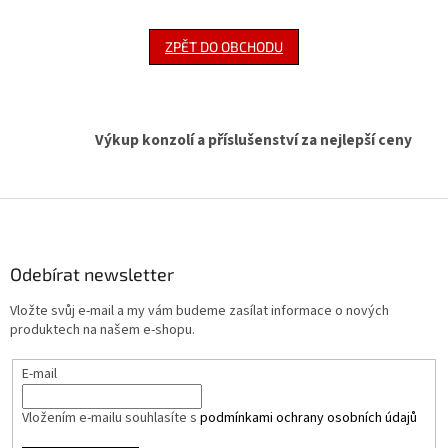
ZPĚT DO OBCHODU
Výkup konzolí a příslušenství za nejlepší ceny
Z
á
p
a
Odebírat newsletter
t
Vložte svůj e-mail a my vám budeme zasílat informace o nových
í
produktech na našem e-shopu.
E-mail
Vložením e-mailu souhlasíte s
podmínkami ochrany osobních údajů