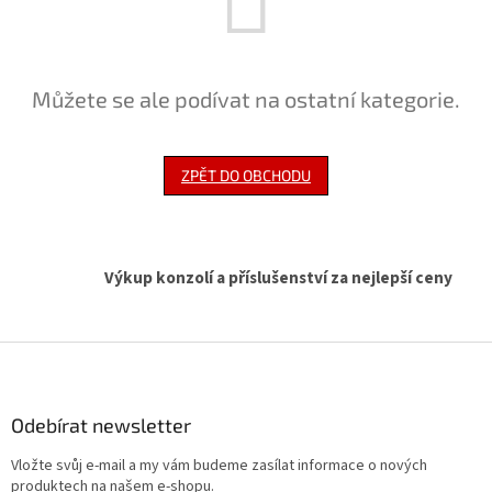
Můžete se ale podívat na ostatní kategorie.
ZPĚT DO OBCHODU
Výkup konzolí a příslušenství za nejlepší ceny
Z
á
p
a
Odebírat newsletter
t
Vložte svůj e-mail a my vám budeme zasílat informace o nových
í
produktech na našem e-shopu.