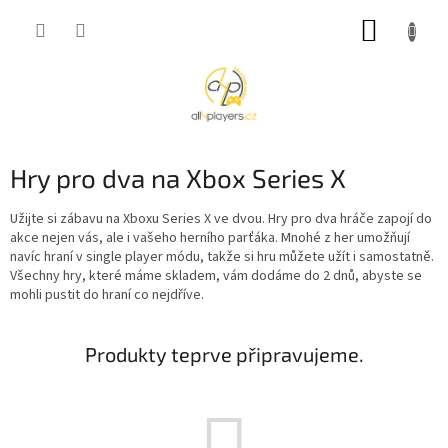
Přejít
NÁKUP
na
obsah
KOŠÍK
Hry pro dva na Xbox Series X
Užijte si zábavu na Xboxu Series X ve dvou. Hry pro dva hráče zapojí do
akce nejen vás, ale i vašeho herního parťáka. Mnohé z her umožňují
navíc hraní v single player módu, takže si hru můžete užít i samostatně.
Všechny hry, které máme skladem, vám dodáme do 2 dnů, abyste se
mohli pustit do hraní co nejdříve.
Produkty teprve připravujeme.