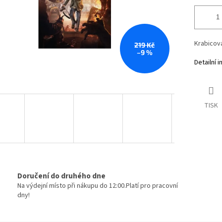
Krabicová
219 Kč
–9 %
Detailní 
TISK
Doručení do druhého dne
Na výdejní místo při nákupu do 12:00.Platí pro pracovní
dny!