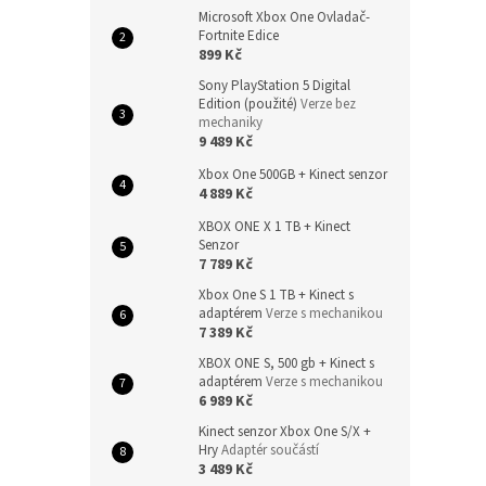
Microsoft Xbox One Ovladač-
Fortnite Edice
899 Kč
Sony PlayStation 5 Digital
Edition (použité)
Verze bez
mechaniky
9 489 Kč
Xbox One 500GB + Kinect senzor
4 889 Kč
XBOX ONE X 1 TB + Kinect
Senzor
7 789 Kč
Xbox One S 1 TB + Kinect s
adaptérem
Verze s mechanikou
7 389 Kč
XBOX ONE S, 500 gb + Kinect s
adaptérem
Verze s mechanikou
6 989 Kč
Kinect senzor Xbox One S/X +
Hry
Adaptér součástí
3 489 Kč