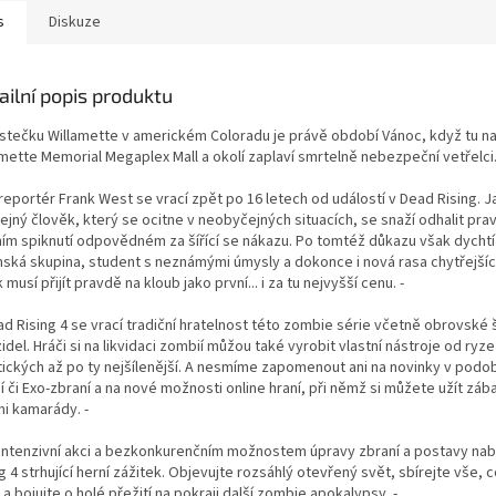
s
Diskuze
ailní popis produktu
stečku Willamette v americkém Coloradu je právě období Vánoc, když tu n
mette Memorial Megaplex Mall a okolí zaplaví smrtelně nebezpeční vetřelci.
reportér Frank West se vrací zpět po 16 letech od událostí v Dead Rising. 
ejný člověk, který se ocitne v neobyčejných situacích, se snaží odhalit pra
ním spiknutí odpovědném za šířící se nákazu. Po tomtéž důkazu však dychtí 
nská skupina, student s neznámými úmysly a dokonce i nová rasa chytřejšíc
 musí přijít pravdě na kloub jako první... i za tu nejvyšší cenu. -
d Rising 4 se vrací tradiční hratelnost této zombie série včetně obrovské 
idel. Hráči si na likvidaci zombií můžou také vyrobit vlastní nástroje od ryze
tických až po ty nejšílenější. A nesmíme zapomenout ani na novinky v podo
í či Exo-zbraní a na nové možnosti online hraní, při němž si můžete užít záb
mi kamarády. -
 intenzivní akci a bezkonkurenčním možnostem úpravy zbraní a postavy na
g 4 strhující herní zážitek. Objevujte rozsáhlý otevřený svět, sbírejte vše, 
 a bojujte o holé přežití na pokraji další zombie apokalypsy. -