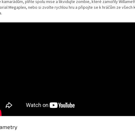
e kamarádům, plňte spolu mise a likvidujte zombie, které zamořily Willamet
rial Megaplex, nebo si zvolte rychlou hru a připojte se k hráčům ze všech 
a.
ametry