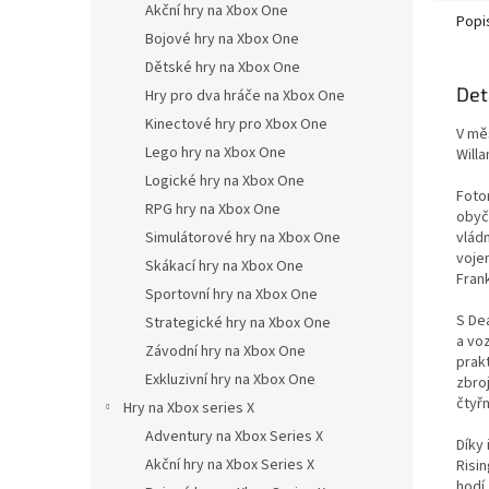
Akční hry na Xbox One
Popi
Bojové hry na Xbox One
Dětské hry na Xbox One
Det
Hry pro dva hráče na Xbox One
Kinectové hry pro Xbox One
V mě
Lego hry na Xbox One
Willa
Logické hry na Xbox One
Foto
RPG hry na Xbox One
obyč
vlád
Simulátorové hry na Xbox One
voje
Skákací hry na Xbox One
Frank
Sportovní hry na Xbox One
S Dea
Strategické hry na Xbox One
a voz
Závodní hry na Xbox One
prak
Exkluzivní hry na Xbox One
zbroj
čtyř
Hry na Xbox series X
Adventury na Xbox Series X
Díky
Akční hry na Xbox Series X
Risin
hodí,