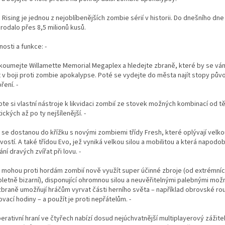
Rising je jednou z nejoblíbenějších zombie sérií v historii. Do dnešního dne 
rodalo přes 8,5 milionů kusů.
nosti a funkce: -
koumejte Willamette Memorial Megaplex a hledejte zbraně, které by se vá
t v boji proti zombie apokalypse. Poté se vydejte do města najít stopy pův
ení. -
bte si vlastní nástroje k likvidaci zombií ze stovek možných kombinací od t
ických až po ty nejšílenější. -
 se dostanou do křížku s novými zombiemi třídy Fresh, které oplývají velko
vostí. A také třídou Evo, jež vyniká velkou silou a mobilitou a která napodo
ní dravých zvířat při lovu. -
i mohou proti hordám zombií nově využít super účinné zbroje (od extrémní
letně bizarní), disponující ohromnou silou a neuvěřitelnými palebnými mož
zbraně umožňují hráčům vyrvat části herního světa – například obrovské ro
vací hodiny – a použít je proti nepřátelům. -
rativní hraní ve čtyřech nabízí dosud nejúchvatnější multiplayerový zážitek