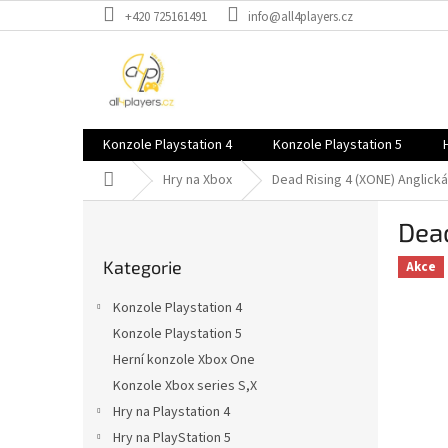
Přejít
+420 725161491
info@all4players.cz
na
obsah
Konzole Playstation 4
Konzole Playstation 5
Domů
Hry na Xbox
Dead Rising 4 (XONE)
Anglick
P
Dea
o
Přeskočit
s
Kategorie
kategorie
Akce
t
r
Konzole Playstation 4
a
Konzole Playstation 5
n
Herní konzole Xbox One
n
í
Konzole Xbox series S,X
p
Hry na Playstation 4
a
Hry na PlayStation 5