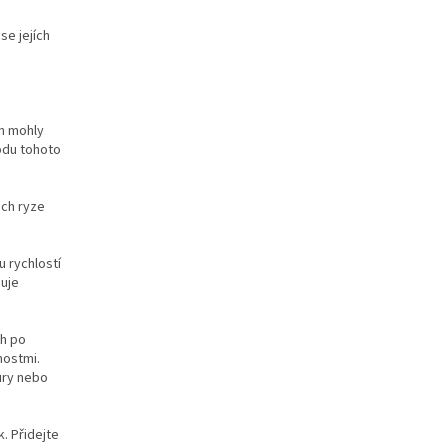
se jejích
m mohly
odu tohoto
ěch ryze
u rychlostí
buje
ch po
nostmi.
ury nebo
. Přidejte