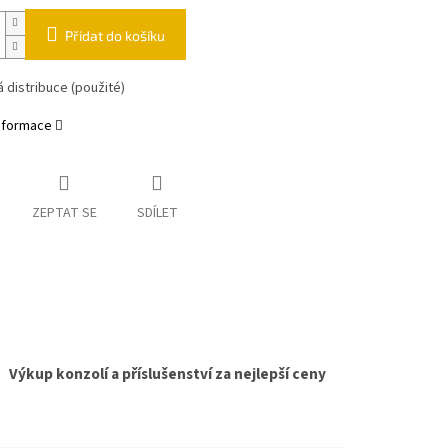
Přidat do košíku
 distribuce (použité)
informace
ZEPTAT SE
SDÍLET
Výkup konzolí a příslušenství za nejlepší ceny