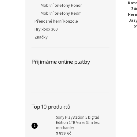
Kate
Mobilní telefony Honor
Zá
Mobilní telefony Redmi
Hern
Jazy
Přenosné herní konzole
S
Hry xbox 360
Značky
Přijímáme online platby
Top 10 produktů
Sony PlayStation 5 Digital
Edition 1TB
Verze Slim bez
mechaniky
9 899 Kč