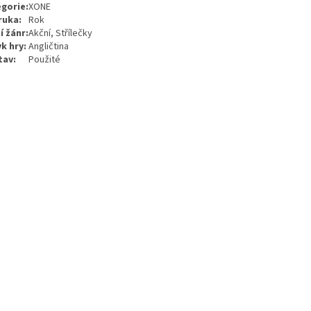
gorie:
XONE
ruka:
Rok
í žánr:
Akční, Střílečky
k hry:
Angličtina
tav:
Použité