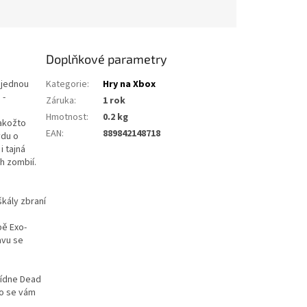
Doplňkové parametry
ajednou
Kategorie
:
Hry na Xbox
 -
Záruka
:
1 rok
Hmotnost
:
0.2 kg
Jakožto
EAN
:
889842148718
vdu o
i tajná
h zombií.
škály zbraní
bě Exo-
avu se
bídne Dead
co se vám