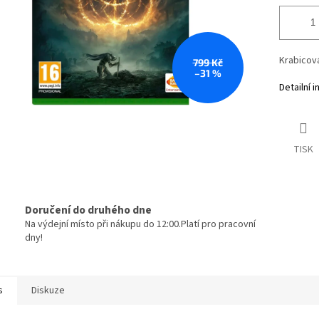
Krabicová
799 Kč
–31 %
Detailní 
TISK
Doručení do druhého dne
Na výdejní místo při nákupu do 12:00.Platí pro pracovní
dny!
s
Diskuze