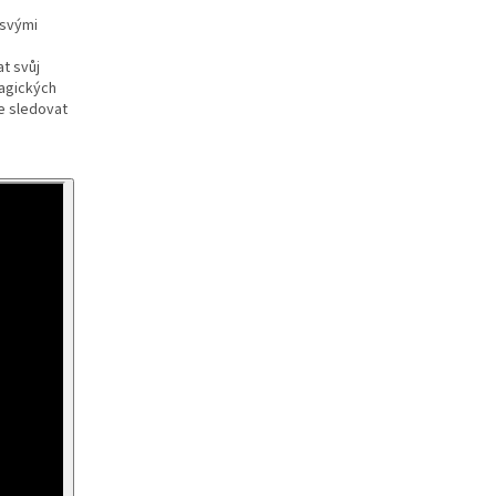
 svými
t svůj
magických
če sledovat