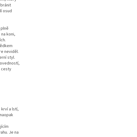
bránit
lí osud
 plně
 na koni,
ích.
svědkem
re neviděl.
rní styl.
dovedností,
 cesty
ví a lstí,
 naopak
jícím
ahu. Je na