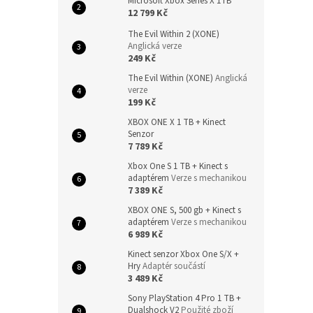
Microsoft Xbox Series X 1TB
12 799 Kč
The Evil Within 2 (XONE)
Anglická verze
249 Kč
The Evil Within (XONE)
Anglická
verze
199 Kč
XBOX ONE X 1 TB + Kinect
Senzor
7 789 Kč
Xbox One S 1 TB + Kinect s
adaptérem
Verze s mechanikou
7 389 Kč
XBOX ONE S, 500 gb + Kinect s
adaptérem
Verze s mechanikou
6 989 Kč
Kinect senzor Xbox One S/X +
Hry
Adaptér součástí
3 489 Kč
Sony PlayStation 4 Pro 1 TB +
Dualshock V2
Použité zboží