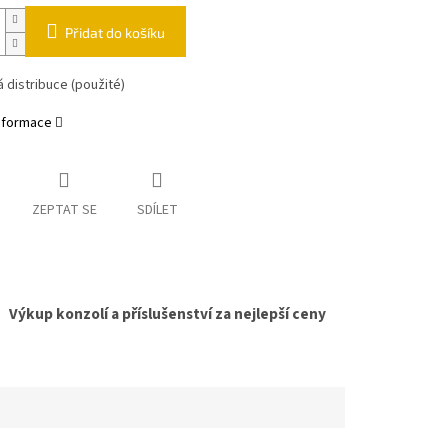
Přidat do košíku
 distribuce (použité)
informace
ZEPTAT SE
SDÍLET
Výkup konzolí a příslušenství za nejlepší ceny