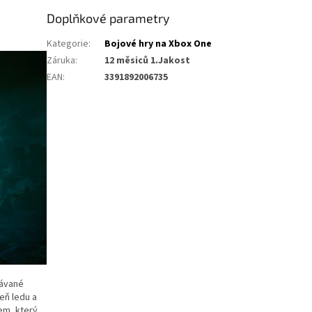
Doplňkové parametry
Kategorie
:
Bojové hry na Xbox One
Záruka
:
12 měsiců 1.Jakost
EAN
:
3391892006735
návané
eň ledu a
em, který