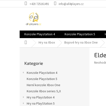
Přejít
+420 725161491
info@all4players.cz
na
obsah
Konzole Playstation 4
Konzole Playstation 5
Domů
Hry na Xbox
Bojové hry na Xbox One
P
Elde
o
Přeskočit
s
Průměr
Neohod
Kategorie
kategorie
t
hodnoce
r
produkt
Konzole Playstation 4
a
je
Konzole Playstation 5
0,0
n
z
Herní konzole Xbox One
n
5
í
Konzole Xbox series S,X
hvězdič
p
Hry na Playstation 4
a
Hry na PlayStation 5