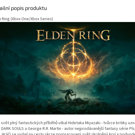
ailní popis produktu
n Ring (Xbox One/Xbox Series)
svět plný fantastických příběhů utkal Hidetaka Miyazaki - tvůrce kritiky uz
e DARK SOULS a George R.R. Martin - autor nejprodávanější fantasy série Pís
. Hráči se vydají na cestu skrze propracovaný svět skrápěný krví a podvod