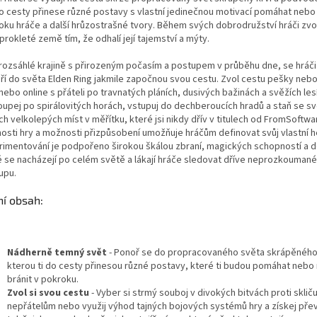
do cesty přinese různé postavy s vlastní jedinečnou motivací pomáhat nebo 
oku hráče a další hrůzostrašné tvory. Během svých dobrodružství hráči zvo
prokleté země tím, že odhalí její tajemství a mýty.
 rozsáhlé krajině s přirozeným počasím a postupem v průběhu dne, se hráči
ří do světa Elden Ring jakmile započnou svou cestu. Zvol cestu pešky nebo
ebo online s přáteli po travnatých pláních, dusivých bažinách a svěžích les
oupej po spirálovitých horách, vstupuj do dechberoucích hradů a staň se 
ch velkolepých míst v měřítku, které jsi nikdy dřív v titulech od FromSoftwa
osti hry a možnosti přizpůsobení umožňuje hráčům definovat svůj vlastní he
rimentování je podpořeno širokou škálou zbraní, magických schopností a 
é se nacházejí po celém světě a lákají hráče sledovat dříve neprozkoumané
upu.
ní obsah:
Nádherně temný svět
- Ponoř se do propracovaného světa skrápěného kr
kterou ti do cesty přinesou různé postavy, které ti budou pomáhat nebo
bránit v pokroku.
Zvol si svou cestu
- Vyber si strmý souboj v divokých bitvách proti skliču
nepřátelům nebo využij výhod tajných bojových systémů hry a získej přev