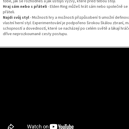
tobě, jak se rozhodneš a jak ustojíš výzvy, které před tebou stojí.
Hraj sám nebo s přáteli
- Elden Ring můžeš hrát sám nebo společně se
přáteli.
Najdi svůj styl
- Možnosti hry a možnosti přizpůsobení ti umožní definova
vlastní herní styl. Experimentování je podpořeno širokou škálou zbraní, 
schopností a dovedností, které se nacházejí po celém světě a lákají hrá
dříve neprozkoumané cesty postupu.