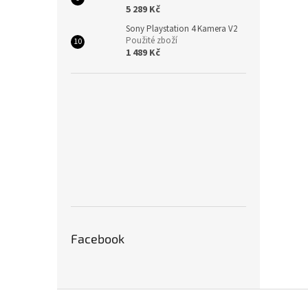
5 289 Kč
Sony Playstation 4 Kamera V2
Použité zboží
1 489 Kč
Facebook
Z