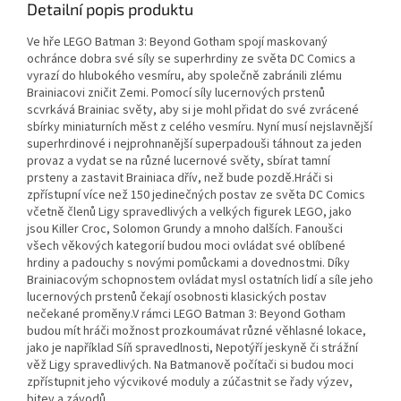
Detailní popis produktu
Ve hře LEGO Batman 3: Beyond Gotham spojí maskovaný
ochránce dobra své síly se superhrdiny ze světa DC Comics a
vyrazí do hlubokého vesmíru, aby společně zabránili zlému
Brainiacovi zničit Zemi. Pomocí síly lucernových prstenů
scvrkává Brainiac světy, aby si je mohl přidat do své zvrácené
sbírky miniaturních měst z celého vesmíru. Nyní musí nejslavnější
superhrdinové i nejprohnanější superpadouši táhnout za jeden
provaz a vydat se na různé lucernové světy, sbírat tamní
prsteny a zastavit Brainiaca dřív, než bude pozdě.Hráči si
zpřístupní více než 150 jedinečných postav ze světa DC Comics
včetně členů Ligy spravedlivých a velkých figurek LEGO, jako
jsou Killer Croc, Solomon Grundy a mnoho dalších. Fanoušci
všech věkových kategorií budou moci ovládat své oblíbené
hrdiny a padouchy s novými pomůckami a dovednostmi. Díky
Brainiacovým schopnostem ovládat mysl ostatních lidí a síle jeho
lucernových prstenů čekají osobnosti klasických postav
nečekané proměny.V rámci LEGO Batman 3: Beyond Gotham
budou mít hráči možnost prozkoumávat různé věhlasné lokace,
jako je například Síň spravedlnosti, Nepotýří jeskyně či strážní
věž Ligy spravedlivých. Na Batmanově počítači si budou moci
zpřístupnit jeho výcvikové moduly a zúčastnit se řady výzev,
bitev a závodů.