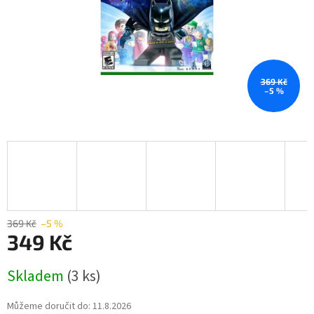
369 Kč
–5 %
369 Kč
–5 %
349 Kč
Měrná
Skladem
(3 ks)
cena:
Můžeme doručit do:
11.8.2026