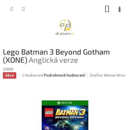
Přejít
NÁKUP
na
obsah
KOŠÍK
Lego Batman 3 Beyond Gotham
(XONE)
Anglická verze
10890
Průměrné
1 hodnocení
Podrobnosti hodnocení
Značka:
Warner Bros
Akce
hodnocení
produktu
je
5,0
z
5
hvězdiček.