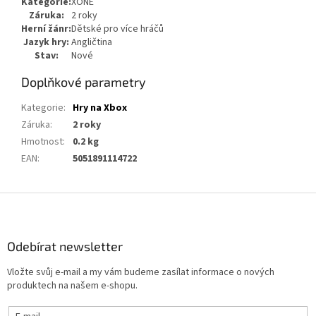
Kategorie:
XONE
Záruka:
2 roky
Herní žánr:
Dětské pro více hráčů
Jazyk hry:
Angličtina
Stav:
Nové
Doplňkové parametry
Kategorie
:
Hry na Xbox
Záruka
:
2 roky
Hmotnost
:
0.2 kg
EAN
:
5051891114722
Z
á
p
a
Odebírat newsletter
t
Vložte svůj e-mail a my vám budeme zasílat informace o nových
í
produktech na našem e-shopu.