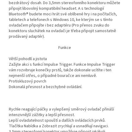
bezdrátový dosah. Do 3,5mm stereofonního konektoru můžete
připojit libovolný kompatibilní headset. A s technologií
Bluetooth® budete moci hrát své oblíbené hry i na počítačích,
tabletech a telefonech s Windows 10, ke kterým se s tímto
ovladačem připojíte i bez adaptéru (Pro přenos zvuku do
konektoru sluchátek na ovladači je třeba připojit samostatně
prodávaný adaptér).
Funkce
Větší pohodlí a jistota
Zažijte akci s funkcí Impulse Trigger. Funkce Impulse Trigger
vám rozvibruje konečky prstů, takže dokonale ucítíte i ten
nejmenší otřes, o případné bouračce ani nemluvě.
Protiskluzový povrch
Dokonalá přesnost a bezchybné ovládání.
Rychle reagující páčky a vylepšený směrový ovladač přináší
intenzivnější zážitky a lepší přesnost.
Lepší ovladatelnost spouští a dalších ovládacích prvků.
Tlačítka Nabídka a Zobrazit zrychlují a usnadňují navigaci.
3,5mm stereofonní konektor umožňuje připojit jakákoli