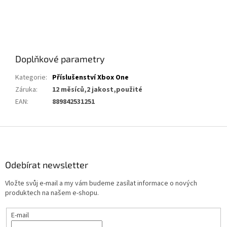
Doplňkové parametry
Kategorie
:
Příslušenství Xbox One
Záruka
:
12 měsíců,2 jakost,použité
EAN
:
889842531251
Z
á
p
a
Odebírat newsletter
t
Vložte svůj e-mail a my vám budeme zasílat informace o nových
í
produktech na našem e-shopu.
E-mail