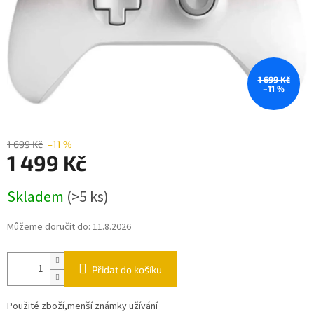
1 699 Kč
–11 %
1 699 Kč
–11 %
1 499 Kč
Měrná
Skladem
(>5 ks)
cena:
Můžeme doručit do:
11.8.2026
Přidat do košíku
Použité zboží,menší známky užívání