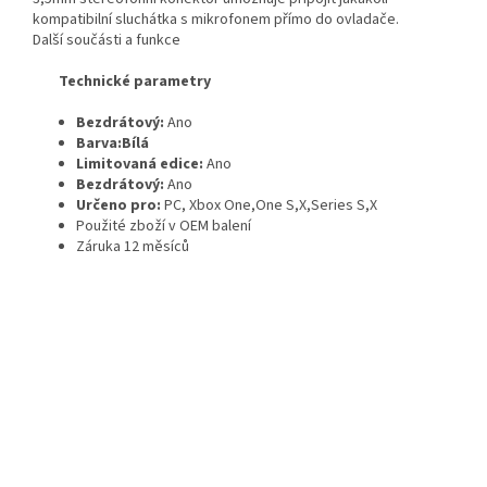
kompatibilní sluchátka s mikrofonem přímo do ovladače.
Další součásti a funkce
Technické parametry
Bezdrátový:
Ano
Barva:Bílá
Limitovaná edice:
Ano
Bezdrátový:
Ano
Určeno pro:
PC, Xbox One,One S,X,Series S,X
Použité zboží v OEM balení
Záruka 12 měsíců