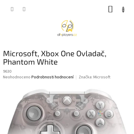
Přejít
NÁKUP
na
obsah
KOŠÍK
Microsoft, Xbox One Ovladač,
Phantom White
9630
Průměrné
Neohodnoceno
Podrobnosti hodnocení
Značka:
Microsoft
hodnocení
produktu
je
0,0
z
5
hvězdiček.