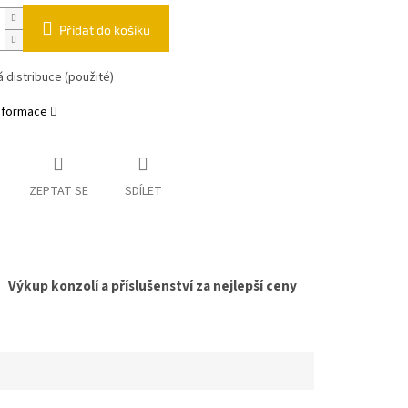
Přidat do košíku
 distribuce (použité)
informace
ZEPTAT SE
SDÍLET
Výkup konzolí a příslušenství za nejlepší ceny