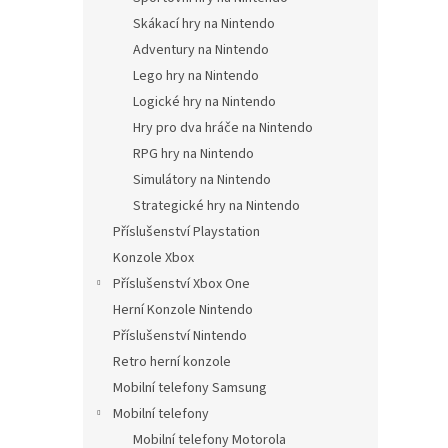
Skákací hry na Nintendo
Adventury na Nintendo
Lego hry na Nintendo
Logické hry na Nintendo
Hry pro dva hráče na Nintendo
RPG hry na Nintendo
Simulátory na Nintendo
Strategické hry na Nintendo
Příslušenství Playstation
Konzole Xbox
Příslušenství Xbox One
Herní Konzole Nintendo
Příslušenství Nintendo
Retro herní konzole
Mobilní telefony Samsung
Mobilní telefony
Mobilní telefony Motorola