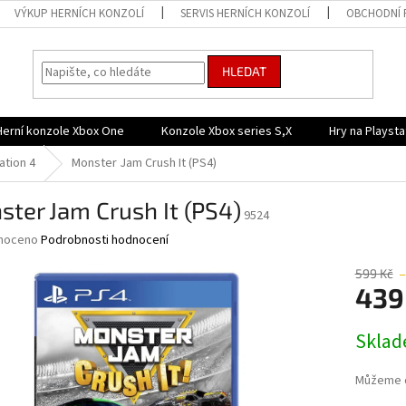
VÝKUP HERNÍCH KONZOLÍ
SERVIS HERNÍCH KONZOLÍ
OBCHODNÍ 
HLEDAT
Herní konzole Xbox One
Konzole Xbox series S,X
Hry na Playsta
ation 4
Monster Jam Crush It (PS4)
ter Jam Crush It (PS4)
9524
né
noceno
Podrobnosti hodnocení
ní
u
599 Kč
–
439
Měrná
Skla
cena:
ek.
Můžeme d