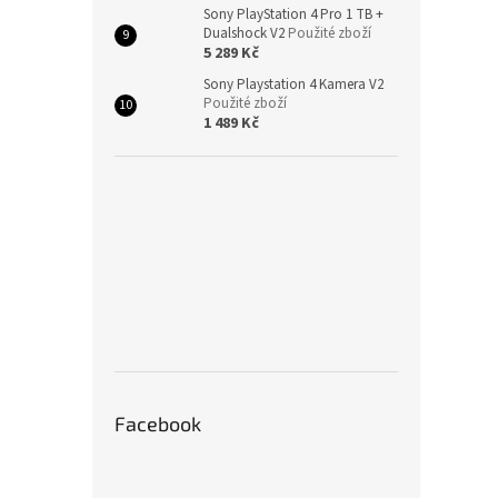
Sony PlayStation 4 Pro 1 TB +
Dualshock V2
Použité zboží
5 289 Kč
Sony Playstation 4 Kamera V2
Použité zboží
1 489 Kč
Facebook