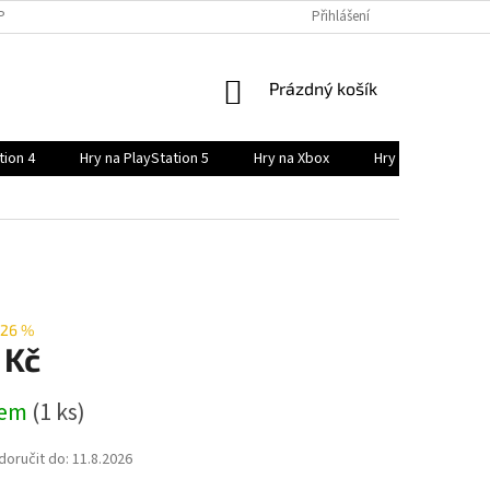
PODMÍNKY
PODMÍNKY OCHRANY OSOBNÍCH ÚDAJŮ
Přihlášení
POSTUP NÁKUPU
NÁKUPNÍ
Prázdný košík
KOŠÍK
tion 4
Hry na PlayStation 5
Hry na Xbox
Hry na Xbox serie
26 %
 Kč
dem
(1 ks)
oručit do:
11.8.2026