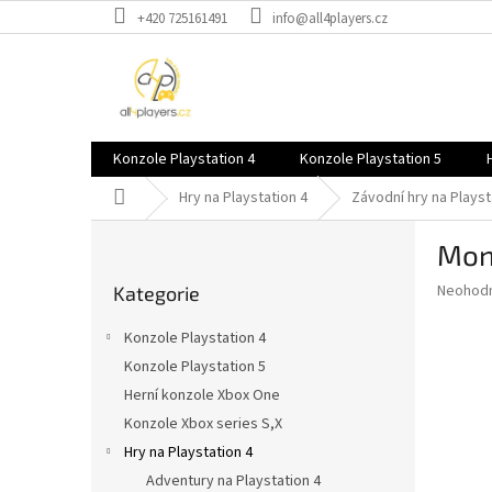
Přejít
+420 725161491
info@all4players.cz
na
obsah
Konzole Playstation 4
Konzole Playstation 5
Domů
Hry na Playstation 4
Závodní hry na Playst
P
Mons
o
Přeskočit
s
Průměr
Neohod
Kategorie
kategorie
t
hodnoce
r
produkt
Konzole Playstation 4
a
je
Konzole Playstation 5
0,0
n
z
Herní konzole Xbox One
n
5
í
Konzole Xbox series S,X
hvězdič
p
Hry na Playstation 4
a
Adventury na Playstation 4