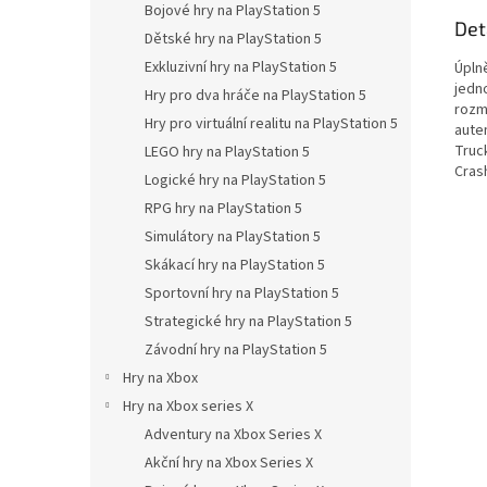
Bojové hry na PlayStation 5
Det
Dětské hry na PlayStation 5
Exkluzivní hry na PlayStation 5
Úplně
jedn
Hry pro dva hráče na PlayStation 5
rozma
Hry pro virtuální realitu na PlayStation 5
aute
Truck
LEGO hry na PlayStation 5
Cras
Logické hry na PlayStation 5
RPG hry na PlayStation 5
Simulátory na PlayStation 5
Skákací hry na PlayStation 5
Sportovní hry na PlayStation 5
Strategické hry na PlayStation 5
Závodní hry na PlayStation 5
Hry na Xbox
Hry na Xbox series X
Adventury na Xbox Series X
Akční hry na Xbox Series X