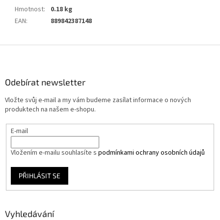
Hmotnost
:
0.18 kg
EAN
:
889842387148
Z
á
p
a
Odebírat newsletter
t
Vložte svůj e-mail a my vám budeme zasílat informace o nových
í
produktech na našem e-shopu.
E-mail
Vložením e-mailu souhlasíte s
podmínkami ochrany osobních údajů
PŘIHLÁSIT SE
Vyhledávání