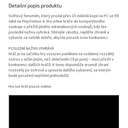
Detailní popis produktu
Světový fenomén, který prodal přes 15 miliónů kopií na PC se řítí
také na PlayStation 4. Hra vrhne hráče do kompetitivního
souboje o přežití plného adrenalinových soubojů, kdy ten
poslední naživu vyhrává. Sbírejte zásoby, najděte zbraně a
vybavte se natolik dobře, abyste porazili svou konkurenci.
POSLEDNÍ NAŽIVU VYHRÁVÁ
Hráč je na začátku hry vysazen padákem na vzdálený rozsáhlý
ostrov s ničím jiným, než oblečením Cíl je jasný – musí přežít v
konkurenci dalších hráčů. K tomu dopomůže arsenál zbraní
rozesetý po ostrově a spousta dalšího vybavení, se kterým
bude poražení nepřátel jednodušší.
Hru lze hrát pouze online.