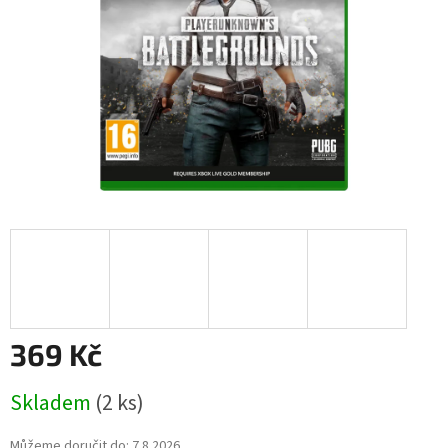
369 Kč
Měrná
Skladem
(2 ks)
cena:
Můžeme doručit do:
7.8.2026