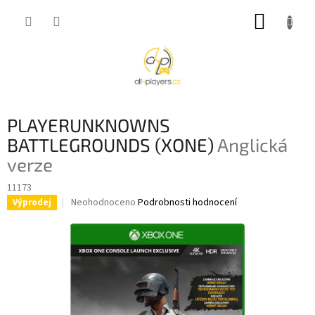
Přejít
NÁKUP
na
obsah
KOŠÍK
PLAYERUNKNOWNS
BATTLEGROUNDS (XONE)
Anglická
verze
11173
Průměrné
Neohodnoceno
Podrobnosti hodnocení
Výprodej
hodnocení
produktu
je
0,0
z
5
hvězdiček.