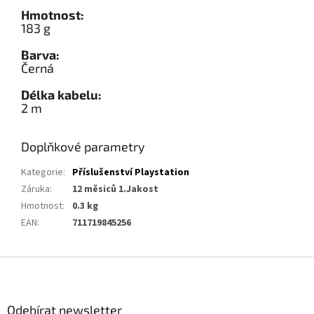
Hmotnost:
183 g
Barva:
Černá
Délka kabelu:
2 m
Doplňkové parametry
Kategorie
:
Příslušenství Playstation
Záruka
:
12 měsiců 1.Jakost
Hmotnost
:
0.3 kg
EAN
:
711719845256
Z
á
p
a
Odebírat newsletter