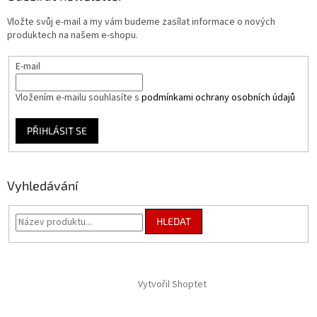
t
Vložte svůj e-mail a my vám budeme zasílat informace o nových
í
produktech na našem e-shopu.
E-mail
Vložením e-mailu souhlasíte s
podmínkami ochrany osobních údajů
PŘIHLÁSIT SE
Vyhledávání
HLEDAT
Vytvořil Shoptet