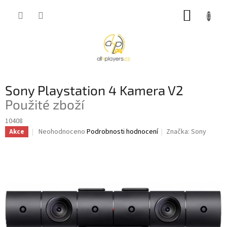
Přejít
NÁKUP
na
obsah
KOŠÍK
Sony Playstation 4 Kamera V2
Použité zboží
10408
Průměrné
Neohodnoceno
Podrobnosti hodnocení
Značka:
Sony
Akce
hodnocení
produktu
je
0,0
z
5
hvězdiček.