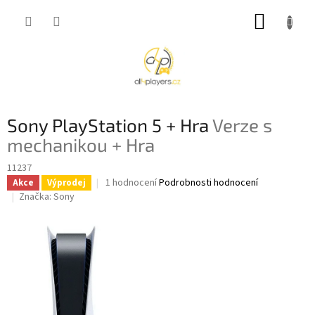
Přejít
NÁKUP
na
obsah
KOŠÍK
Sony PlayStation 5 + Hra
Verze s
mechanikou + Hra
11237
Průměrné
1 hodnocení
Podrobnosti hodnocení
Akce
Výprodej
hodnocení
Značka:
Sony
produktu
je
5,0
z
5
hvězdiček.