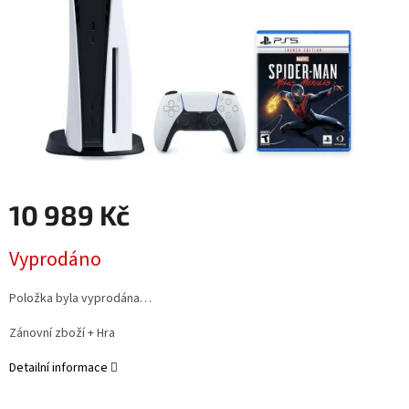
10 989 Kč
Měrná
Vyprodáno
cena:
Položka byla vyprodána…
Zánovní zboží + Hra
Detailní informace