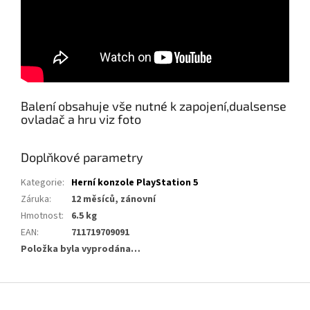
Balení obsahuje vše nutné k zapojení,dualsense
ovladač a hru viz foto
Doplňkové parametry
Kategorie
:
Herní konzole PlayStation 5
Záruka
:
12 měsíců, zánovní
Hmotnost
:
6.5 kg
EAN
:
711719709091
Položka byla vyprodána…
Z
á