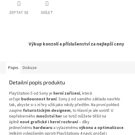
ZEPTAT SE
SDÍLET
Výkup konzolí a příslušenství za nejlepší ceny
Popis
Diskuze
Detailní popis produktu
PlayStation 5 od Sony je
herní zařízení
, která
určuje
budoucnost hraní
. Sony ji od samého základu navrhlo
tak, abyste si s ní hry užili jako nikdy předtím. Na první pohled
zaujme
futuristickým designem
, to hlavní je ale uvnitř. U
nepřeberného
množství her
se totiž můžete těšit na
úplně
nové grafické i herní rozhraní
– díky
jedinečnému
hardwaru
a vylazenému
výkonu a optimalizace
.
Velkým vylepšením oproti PlayStationu 4 navíc prošel i