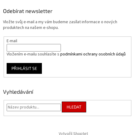
p
a
Odebírat newsletter
t
Vložte svůj e-mail a my vám budeme zasílat informace o nových
í
produktech na našem e-shopu.
E-mail
Vložením e-mailu souhlasíte s
podmínkami ochrany osobních údajů
PŘIHLÁSIT SE
Vyhledávání
HLEDAT
Vytvořil Shoptet