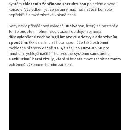
systém
chlazení s žebřinovou strukturou
po celém obvodu
konzole. Výsledkem je, že se ani v maximální zátěži konzole
nepřehřívá a také zůstává krásně tichá.
Sony navíc přináší nový ovladač
DualSense
, který se postará o
to, že budete mnohem více vtaženi do děje, zejména
díky
vylepšené technologii hmatové odezvy
a
adaptivním
spouštím
. Exkluzivnímu zážitku napomůže také extrémní
rychlost s přenosy dat až
9 GB/s
zásluhou
825GB SSD
pro
mnohem rychlejší načítání her včetně systému samotného
a
exkluzivní herní tituly
, které si budete moct zahrát na tomto
extrémně výkonném herním zařízení.