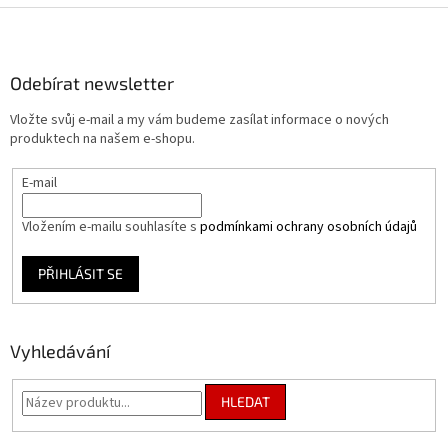
Z
á
p
a
Odebírat newsletter
t
Vložte svůj e-mail a my vám budeme zasílat informace o nových
í
produktech na našem e-shopu.
E-mail
Vložením e-mailu souhlasíte s
podmínkami ochrany osobních údajů
PŘIHLÁSIT SE
Vyhledávání
HLEDAT