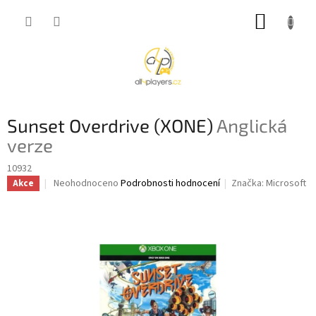
Přejít
NÁKUP
na
obsah
KOŠÍK
Sunset Overdrive (XONE)
Anglická
verze
10932
Průměrné
Neohodnoceno
Podrobnosti hodnocení
Značka:
Microsoft
Akce
hodnocení
produktu
je
0,0
z
5
hvězdiček.