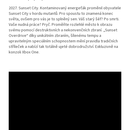
2027. Sunset City. Kontaminovaný energeťák proměnil obyvatele
Sunset City v hordu mutantů. Pro spoustu to znamená konec
světa, ovšem pro vás je to splněný sen. Váš starý šéf? Po smrti.
Vaše nudná práce? Pryč. Proměňte rozlehlé město k obrazu
svému pomocí destruktivních a nekonvenčních zbraní. „Sunset
Overdrive“ díky unikátním zbraním, šílenému tempu a
upravitelným speciálním schopnostem mění pravidla tradičních
stříleček a nabízí tak totálně ujeté dobrodružství. Exkluzivně na
konzoli Xbox One.