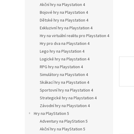
n
Akční hry na Playstation 4
e
Bojové hry na Playstation 4
l
Dětské hry na Playstation 4
Exkluzivní hry na Playstation 4
Hry na virtuální realitu pro Playstation 4
Hry pro dva na Playstation 4
Lego hry na Playstation 4
Logické hry na Playstation 4
RPG hry na Playstation 4
Simulátory na Playstation 4
Skákací hry na Playstation 4
Sportovní hry na Playstation 4
Strategické hry na Playstation 4
Závodní hry na Playstation 4
Hry na PlayStation 5
Adventury na PlayStation 5
Akční hry na PlayStation 5