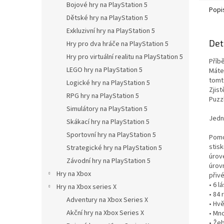
Bojové hry na PlayStation 5
Popi
Dětské hry na PlayStation 5
Exkluzivní hry na PlayStation 5
Det
Hry pro dva hráče na PlayStation 5
Hry pro virtuální realitu na PlayStation 5
Příbě
LEGO hry na PlayStation 5
Máte
tomt
Logické hry na PlayStation 5
Zjis
RPG hry na PlayStation 5
Puzz
Simulátory na PlayStation 5
Jedno
Skákací hry na PlayStation 5
Sportovní hry na PlayStation 5
Pomo
stisk
Strategické hry na PlayStation 5
úrov
Závodní hry na PlayStation 5
úrov
Hry na Xbox
přiv
• 6 
Hry na Xbox series X
• 84 
Adventury na Xbox Series X
• Hv
Akční hry na Xbox Series X
• Mn
• Žeb