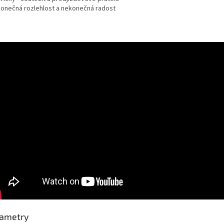
konečná rozlehlost a nekonečná radost
ametry