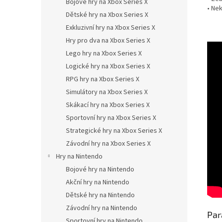
Bojové hry na Xbox Series X
• Ne
Dětské hry na Xbox Series X
Exkluzivní hry na Xbox Series X
Hry pro dva na Xbox Series X
Lego hry na Xbox Series X
Logické hry na Xbox Series X
RPG hry na Xbox Series X
Simulátory na Xbox Series X
Skákací hry na Xbox Series X
Sportovní hry na Xbox Series X
Strategické hry na Xbox Series X
Závodní hry na Xbox Series X
Hry na Nintendo
Bojové hry na Nintendo
Akční hry na Nintendo
Dětské hry na Nintendo
Závodní hry na Nintendo
Par
Sportovní hry na Nintendo