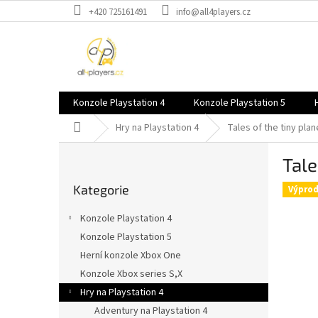
Přejít
+420 725161491
info@all4players.cz
na
obsah
Konzole Playstation 4
Konzole Playstation 5
Domů
Hry na Playstation 4
Tales of the tiny pla
P
Tale
o
Přeskočit
s
Kategorie
kategorie
Výprod
t
r
Konzole Playstation 4
a
Konzole Playstation 5
n
Herní konzole Xbox One
n
í
Konzole Xbox series S,X
p
Hry na Playstation 4
a
Adventury na Playstation 4