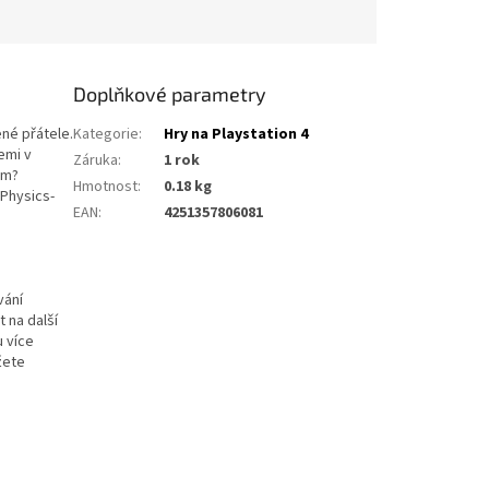
Doplňkové parametry
ené přátele.
Kategorie
:
Hry na Playstation 4
emi v
Záruka
:
1 rok
em?
Hmotnost
:
0.18 kg
 Physics-
EAN
:
4251357806081
vání
 na další
u více
žete