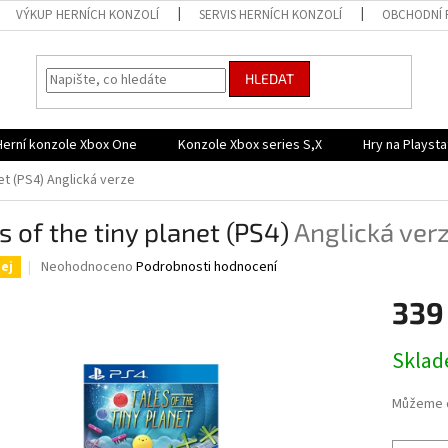
VÝKUP HERNÍCH KONZOLÍ
SERVIS HERNÍCH KONZOLÍ
OBCHODNÍ 
HLEDAT
Herní konzole Xbox One
Konzole Xbox series S,X
Hry na Playsta
net (PS4)
Anglická verze
s of the tiny planet (PS4)
Anglická ver
Průměrné
Neohodnoceno
Podrobnosti hodnocení
ej
hodnocení
produktu
339
je
0,0
Měrná
Skla
z
cena:
5
hvězdiček.
Můžeme d