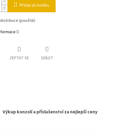
Přidat do košíku
distribuce (použité)
informace
ZEPTAT SE
SDÍLET
Výkup konzolí a příslušenství za nejlepší ceny