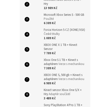
Hry
13 989 Kč
Microsoft Xbox Series S - 500 GB
Použité
6 389 Kč
Forza Horizon 5 CZ (XONE/XSX)
České titulky
1 089 Kč
XBOX ONE X 1 TB + Kinect
Senzor
7 789 Kč
Xbox One S 1 TB + Kinect s
adaptérem
Verze s mechanikou
7 389 Kč
XBOX ONE S, 500 gb + Kinect s
adaptérem
Verze s mechanikou
6 989 Kč
Kinect senzor Xbox One S/X +
Hry
Adaptér součástí
3 489 Kč
Sony PlayStation 4 Pro 1 TB +