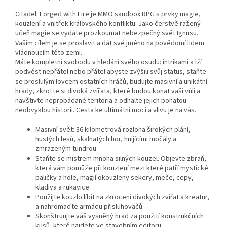
Citadel: Forged with Fire je MMO sandbox RPG s prvky magie,
kouzlení a vnitřek královského konfliktu. Jako čerstvě ražený
učeň magie se vydáte prozkoumat nebezpečný svět Ignusu.
Vašim cílem je se proslavit a dát své jméno na povědomí lidem
vládnoucím této zemi.
Máte kompletní svobodu v hledání svého osudu: intrikami a lží
podvést nepřátel nebo přátel abyste zvýšili svůj status, staňte
se proslulým lovcem ostatních hráčů, budujte masivní a unikátní
hrady, zkroťte si divoká zvířata, které budou konat vaši vůli a
navštivte neprobádané teritoria a odhalte jejich bohatou
neobvyklou historii. Cesta ke ultimátní moci a vlivu je na vás.
Masivní svět: 36 kilometrová rozloha širokých plání,
hustých lesů, skalnatých hor, hnijícími močály a
zmrazeným tundrou.
Staňte se mistrem mnoha silných kouzel. Objevte zbraň,
která vám pomůže při kouzlení mezi které patří mystické
paličky a hole, magií okouzleny sekery, meče, cepy,
kladiva a rukavice.
Použijte kouzlo líbit na zkrocení divokých zvířat a kreatur,
a nahromaďte armádu přisluhovačů.
Skonštruujte váš vysněný hrad za použití konstrukčních
kusů, které najdete ve stavebním editoru.