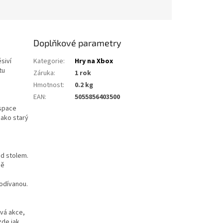
Doplňkové parametry
siví
Kategorie
:
Hry na Xbox
tu
Záruka
:
1 rok
Hmotnost
:
0.2 kg
EAN
:
5055856403500
ospace
Jako starý
d stolem.
ně
podívanou.
ová akce,
zde jak