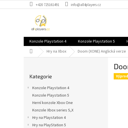
Přejít
+420 725161491
info@all4players.cz
na
obsah
Konzole Playstation 4
Konzole Playstation 5
Domů
Hry na Xbox
Doom (XONE)
Anglická verze
P
Doo
o
Přeskočit
s
Kategorie
kategorie
Výprod
t
r
Konzole Playstation 4
a
Konzole Playstation 5
n
Herní konzole Xbox One
n
í
Konzole Xbox series S,X
p
Hry na Playstation 4
a
Hry na PlayStation 5