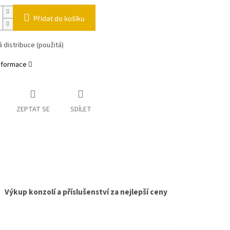
Přidat do košíku
 distribuce (použitá)
informace
ZEPTAT SE
SDÍLET
Výkup konzolí a příslušenství za nejlepší ceny