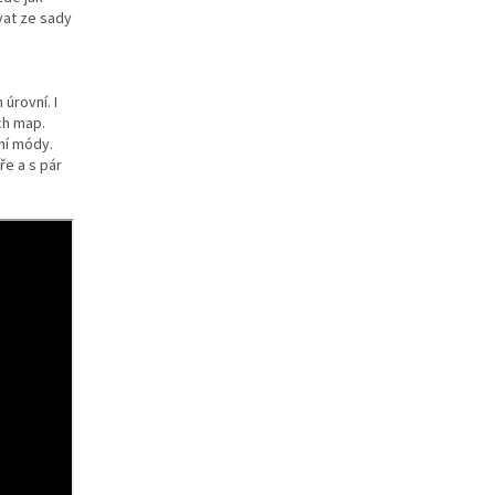
vat ze sady
úrovní. I
ch map.
rní módy.
ře a s pár