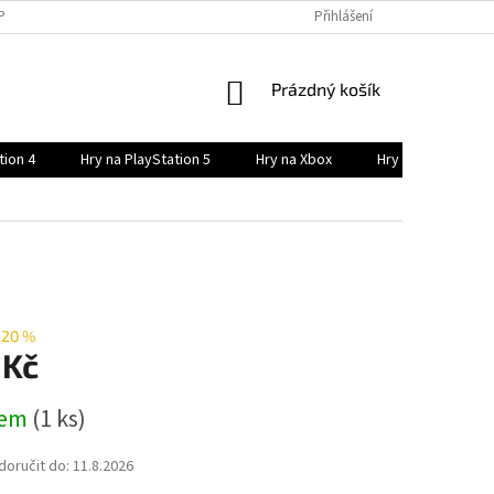
PODMÍNKY
PODMÍNKY OCHRANY OSOBNÍCH ÚDAJŮ
Přihlášení
POSTUP NÁKUPU
NÁKUPNÍ
Prázdný košík
KOŠÍK
tion 4
Hry na PlayStation 5
Hry na Xbox
Hry na Xbox serie
–20 %
 Kč
dem
(1 ks)
oručit do:
11.8.2026