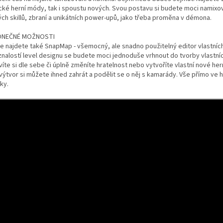
ické herní módy, tak i spoustu nových. Svou postavu si budete moci namixo
ých skillů, zbraní a unikátních power-upů, jako třeba proměna v démona.
ONEČNÉ MOŽNOSTI
ře najdete také SnapMap - všemocný, ale snadno použitelný editor vlastních 
znalostí level designu se budete moci jednoduše vrhnout do tvorby vlastní
íte si dle sebe či úplně změníte hratelnost nebo vytvoříte vlastní nové he
výtvor si můžete ihned zahrát a podělit se o něj s kamarády. Vše přímo ve h
tky.