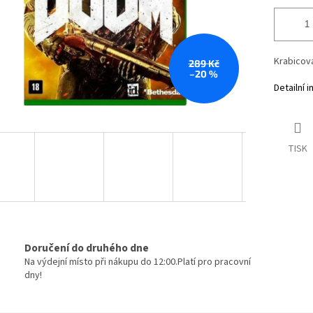
Krabicová
289 Kč
–20 %
Detailní 
TISK
Doručení do druhého dne
Na výdejní místo při nákupu do 12:00.Platí pro pracovní
dny!