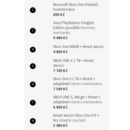
Microsoft Xbox One Ovladač-
Fortnite Edice
899 Kč
Sony PlayStation 5 Digital
Edition (použité)
Verze bez
mechaniky
9 489 Kč
Xbox One 500GB + Kinect senzor
4 889 Kč
XBOX ONE X 1 TB + Kinect
Senzor
7 789 Kč
Xbox One S 1 TB + Kinect s
adaptérem
Verze s mechanikou
7 389 Kč
XBOX ONE S, 500 gb + Kinect s
adaptérem
Verze s mechanikou
6 989 Kč
Kinect senzor Xbox One S/X +
Hry
Adaptér součástí
3 489 Kč