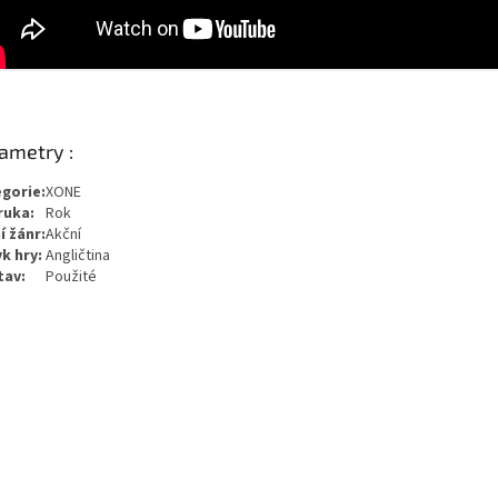
ametry :
gorie:
XONE
ruka:
Rok
í žánr:
Akční
k hry:
Angličtina
tav:
Použité