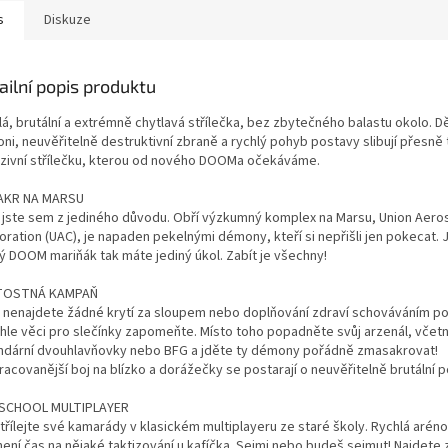
s
Diskuze
ailní popis produktu
á, brutální a extrémně chytlavá střílečka, bez zbytečného balastu okolo. Dě
ni, neuvěřitelně destruktivní zbraně a rychlý pohyb postavy slibují přesně 
nzivní střílečku, kterou od nového DOOMa očekáváme.
AKR NA MARSU
li jste sem z jediného důvodu. Obří výzkumný komplex na Marsu, Union Aer
oration (UAC), je napaden pekelnými démony, kteří si nepřišli jen pokecat. 
ý DOOM mariňák tak máte jediný úkol. Zabít je všechny!
ÍTOSTNÁ KAMPAŇ
 nenajdete žádné krytí za sloupem nebo doplňování zdraví schováváním po
yhle věci pro slečínky zapomeňte. Místo toho popadněte svůj arzenál, včet
ndární dvouhlavňovky nebo BFG a jděte ty démony pořádně zmasakrovat!
acovanější boj na blízko a dorážečky se postarají o neuvěřitelně brutální 
SCHOOL MULTIPLAYER
třílejte své kamarády v klasickém multiplayeru ze staré školy. Rychlá arén
není čas na nějaké taktizování u kafíčka. Sejmi nebo budeš sejmut! Najdete 