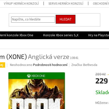
VÝKUP HERNÍCH KONZOLÍ
SERVIS HERNÍCH KONZOLÍ
OBCHODNÍ 
HLEDAT
Herní konzole Xbox One
Konzole Xbox series S,X
Hry na Playsta
m (XONE)
Anglická verze
10841
Průměrné
Neohodnoceno
Podrobnosti hodnocení
Značka:
Bethesda
ej
hodnocení
produktu
289 Kč
je
229
0,0
z
Měrná
Skla
5
cena:
hvězdiček.
Můžeme d