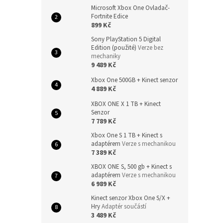
Microsoft Xbox One Ovladač-
Fortnite Edice
899 Kč
Sony PlayStation 5 Digital
Edition (použité)
Verze bez
mechaniky
9 489 Kč
Xbox One 500GB + Kinect senzor
4 889 Kč
XBOX ONE X 1 TB + Kinect
Senzor
7 789 Kč
Xbox One S 1 TB + Kinect s
adaptérem
Verze s mechanikou
7 389 Kč
XBOX ONE S, 500 gb + Kinect s
adaptérem
Verze s mechanikou
6 989 Kč
Kinect senzor Xbox One S/X +
Hry
Adaptér součástí
3 489 Kč