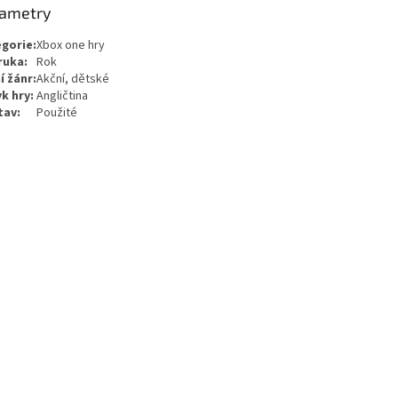
ametry
gorie:
Xbox one hry
ruka:
Rok
í žánr:
Akční, dětské
k hry:
Angličtina
tav:
Použité