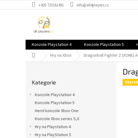
Přejít
+420 725161491
info@all4players.cz
na
obsah
Konzole Playstation 4
Konzole Playstation 5
Domů
Hry na Xbox
Dragonball Fighter Z (XONE)
A
P
Drag
o
Přeskočit
s
Kategorie
kategorie
Výprod
t
r
Konzole Playstation 4
a
Konzole Playstation 5
n
Herní konzole Xbox One
n
í
Konzole Xbox series S,X
p
Hry na Playstation 4
a
Hry na PlayStation 5