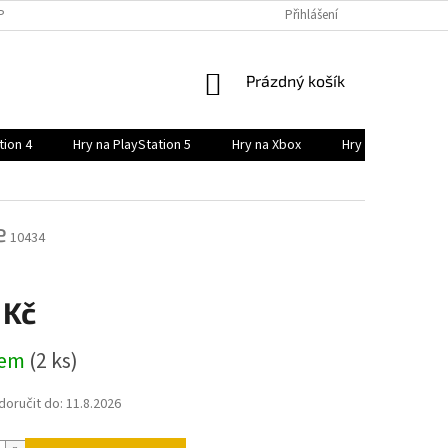
PODMÍNKY
PODMÍNKY OCHRANY OSOBNÍCH ÚDAJŮ
Přihlášení
POSTUP NÁKUPU
NÁKUPNÍ
Prázdný košík
KOŠÍK
tion 4
Hry na PlayStation 5
Hry na Xbox
Hry na Xbox serie
e
10434
 Kč
dem
(2 ks)
oručit do:
11.8.2026