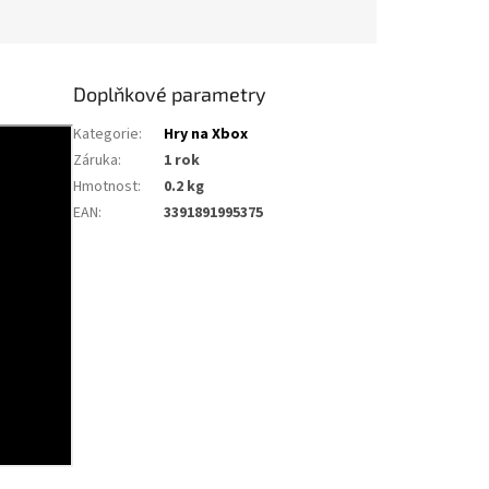
Doplňkové parametry
Kategorie
:
Hry na Xbox
Záruka
:
1 rok
Hmotnost
:
0.2 kg
EAN
:
3391891995375