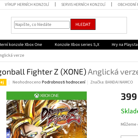
VÝKUP HERNÍCH KONZOLÍ
SERVIS HERNÍCH KONZOLÍ
OBCHODNÍ 
HLEDAT
Herní konzole Xbox One
Konzole Xbox series S,X
Hry na Playsta
nglická verze
onball Fighter Z (XONE)
Anglická verz
Průměrné
Neohodnoceno
Podrobnosti hodnocení
Značka:
BANDAI NAMCO
ej
hodnocení
produktu
399
je
0,0
Měrná
Skla
z
cena:
5
hvězdiček.
Můžeme d