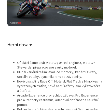
Herní obsah:
Oficiální šampionát MotoGP, Unreal Engine 5, MotoGP
Stewards, přepracované zvuky motorek.
Hlubší kariérní režim: evoluce motorky, kariérní zvraty,
sociální vztahy, dynamika trhu se závodníky.
Nové disciplíny Race Off: Motard, Flat Track a Minibikes na
vyhrazených tratích, nové herní režimy jako vyřazovačka
a štafeta.
Arcade Experience pro rychlou zábavu, Pro Experience
pro autentický realismus, adaptivní obtížnost a neurální
pomoc.
Pokročilý grafický editor: vlastní závodní číslo, nálepky,