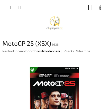
Přejít
NÁKUP
na
obsah
KOŠÍK
MotoGP 25 (XSX)
9338
Průměrné
Neohodnoceno
Podrobnosti hodnocení
Značka:
Milestone
hodnocení
produktu
je
0,0
z
5
hvězdiček.