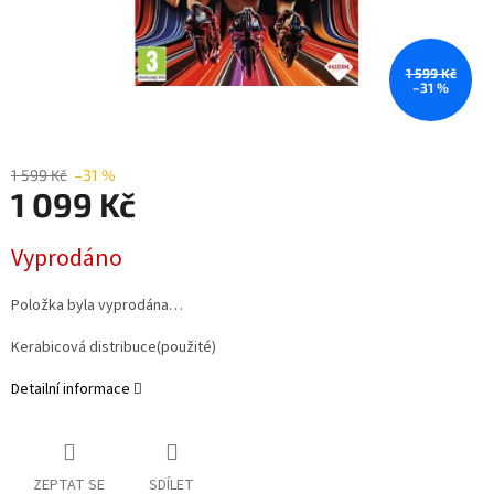
1 599 Kč
–31 %
1 599 Kč
–31 %
1 099 Kč
Měrná
Vyprodáno
cena:
Položka byla vyprodána…
Kerabicová distribuce(použité)
Detailní informace
ZEPTAT SE
SDÍLET