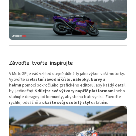
Závoďte, tvořte, inspirujte
V MotoGP je váš vzhled stejně důležitý jako výkon vaší motorky.
Vytvořte si
vlastní závodní číslo, nálepky, barvy a
helmu
pomocí pokročilého grafického editoru, aby každý detail
byl jedinečný.
Sdílejte své výtvory napříč platformami
nebo
stahujte designy od komunity, abyste na trati vynikli. Závoďte
rychle, odvážně a
ukažte svůj osobitý styl
ostatním.