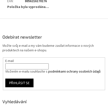
EAN
:
8056216170176
Položka byla vyprodána…
Z
á
p
a
Odebírat newsletter
t
Vložte svůj e-mail a my vám budeme zasílat informace o nových
í
produktech na našem e-shopu.
E-mail
Vložením e-mailu souhlasíte s
podmínkami ochrany osobních údajů
PŘIHLÁSIT SE
Vyhledávání