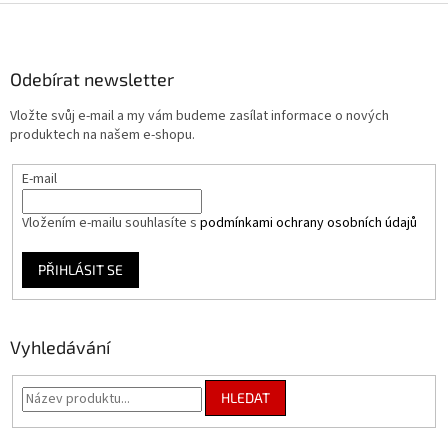
Z
á
p
a
Odebírat newsletter
t
Vložte svůj e-mail a my vám budeme zasílat informace o nových
í
produktech na našem e-shopu.
E-mail
Vložením e-mailu souhlasíte s
podmínkami ochrany osobních údajů
PŘIHLÁSIT SE
Vyhledávání
HLEDAT