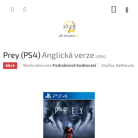
Přejít
NÁKUP
na
obsah
KOŠÍK
Prey (PS4)
Anglická verze
10562
Průměrné
Neohodnoceno
Podrobnosti hodnocení
Značka:
Bethesda
Akce
hodnocení
produktu
je
0,0
z
5
hvězdiček.