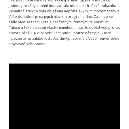
Představujete klíčový subjekt experimentu, který má za cíl
jednou provždy změnit lidstvo - ale něco se strašlivě pokazilo.
Vesmírná stanice byla obležena nepřátelskými mimozemšťany a
Vaše dopadení je na jejich hlavním programu dne. Zatímco se
stále více seznamujete s nesčetnými temnými tajemstvími
Talosu a také se svou vlastní minulostí, musíte udělat vše pro to,
abyste přežili. K dispozici Vám budou pouze nástroje, které
naleznete na palubě lodi, Váš důvtip, zbraně a Vaše neuvěřitelné
smyslové schopnosti.