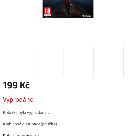
199 Kč
Měrná
Vyprodáno
cena:
Položka byla vyprodána…
Krabicová distribuce(použité)
Detailní informace