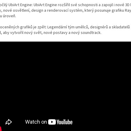
čilý UbiArt Engine: UbiArt Engine rozšířil své schopnosti a zapojil i nové 3D 
y, nové osvětlení, design a renderovací systém, který posunuje grafiku R
u úroveň.
oceněných grafiků je zpět: Legendární tým umělců, designérů a skladatelů
l, aby vytvořil nový svět, nové postavy a nový soundtrack.