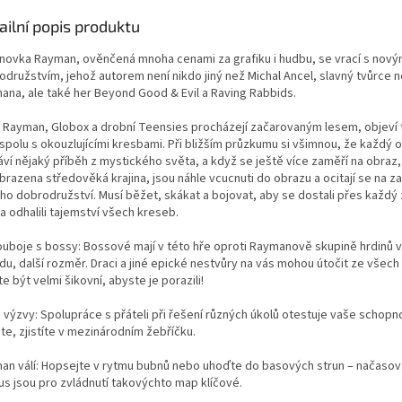
ailní popis produktu
inovka Rayman, ověnčená mnoha cenami za grafiku i hudbu, se vrací s nov
odružstvím, jehož autorem není nikdo jiný než Michal Ancel, slavný tvůrce n
ana, ale také her Beyond Good & Evil a Raving Rabbids.
 Rayman, Globox a drobní Teensies procházejí začarovaným lesem, objeví 
 spolu s okouzlujícími kresbami. Při bližším průzkumu si všimnou, že každý 
áví nějaký příběh z mystického světa, a když se ještě více zaměří na obraz
brazena středověká krajina, jsou náhle vcucnuti do obrazu a ocitají se na z
ho dobrodružství. Musí běžet, skákat a bojovat, aby se dostali přes každý
a odhalili tajemství všech kreseb.
ouboje s bossy: Bossové mají v této hře oproti Raymanově skupině hrdinů 
u, další rozměr. Draci a jiné epické nestvůry na vás mohou útočit ze všech 
e být velmi šikovní, abyste je porazili!
výzvy: Spolupráce s přáteli při řešení různých úkolů otestuje vaše schopnos
te, zjistíte v mezinárodním žebříčku.
an válí: Hopsejte v rytmu bubnů nebo uhoďte do basových strun – načasov
us jsou pro zvládnutí takovýchto map klíčové.