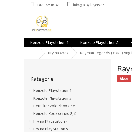
Přejít
+420 725161491
info@all4players.cz
na
obsah
Konzole Playstation 4
Konzole Playstation 5
Domů
Hry na Xbox
Rayman Legends (XONE)
Angl
P
Ray
o
Přeskočit
s
Kategorie
kategorie
Akce
t
r
Konzole Playstation 4
a
Konzole Playstation 5
n
Herní konzole Xbox One
n
í
Konzole Xbox series S,X
p
Hry na Playstation 4
a
Hry na PlayStation 5