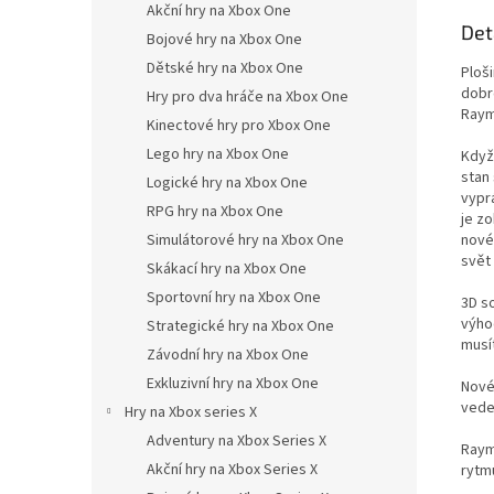
Akční hry na Xbox One
Det
Bojové hry na Xbox One
Dětské hry na Xbox One
Ploš
dobr
Hry pro dva hráče na Xbox One
Raym
Kinectové hry pro Xbox One
Lego hry na Xbox One
Když
stan
Logické hry na Xbox One
vypr
RPG hry na Xbox One
je zo
Simulátorové hry na Xbox One
nové
svět 
Skákací hry na Xbox One
Sportovní hry na Xbox One
3D s
výhod
Strategické hry na Xbox One
musít
Závodní hry na Xbox One
Exkluzivní hry na Xbox One
Nové 
vede
Hry na Xbox series X
Adventury na Xbox Series X
Raym
Akční hry na Xbox Series X
rytm