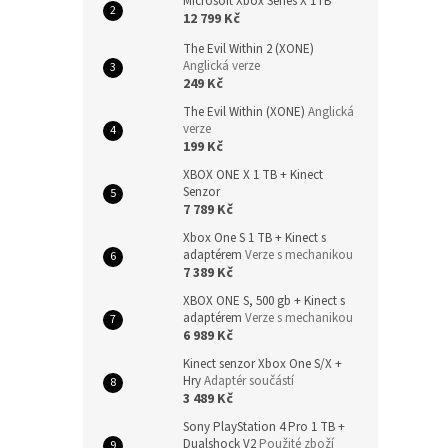
Microsoft Xbox Series X 1TB
12 799 Kč
The Evil Within 2 (XONE)
Anglická verze
249 Kč
The Evil Within (XONE)
Anglická
verze
199 Kč
XBOX ONE X 1 TB + Kinect
Senzor
7 789 Kč
Xbox One S 1 TB + Kinect s
adaptérem
Verze s mechanikou
7 389 Kč
XBOX ONE S, 500 gb + Kinect s
adaptérem
Verze s mechanikou
6 989 Kč
Kinect senzor Xbox One S/X +
Hry
Adaptér součástí
3 489 Kč
Sony PlayStation 4 Pro 1 TB +
Dualshock V2
Použité zboží