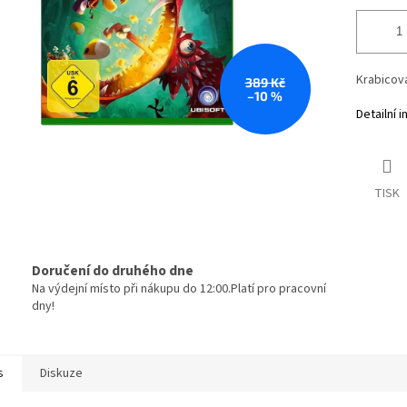
Krabicová
389 Kč
–10 %
Detailní 
TISK
Doručení do druhého dne
Na výdejní místo při nákupu do 12:00.Platí pro pracovní
dny!
s
Diskuze