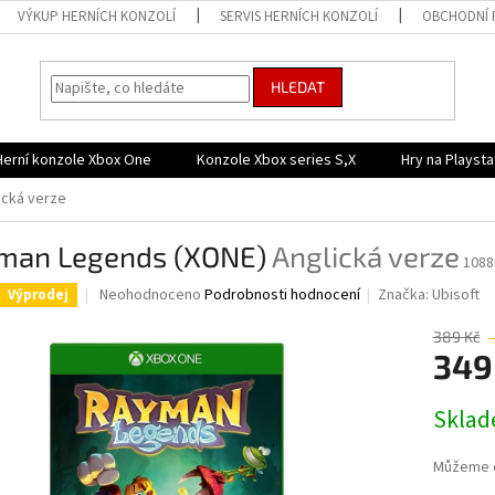
VÝKUP HERNÍCH KONZOLÍ
SERVIS HERNÍCH KONZOLÍ
OBCHODNÍ 
HLEDAT
Herní konzole Xbox One
Konzole Xbox series S,X
Hry na Playsta
ická verze
man Legends (XONE)
Anglická verze
1088
Průměrné
Neohodnoceno
Podrobnosti hodnocení
Značka:
Ubisoft
Výprodej
hodnocení
produktu
389 Kč
je
349
0,0
z
Měrná
Skla
5
cena:
hvězdiček.
Můžeme d