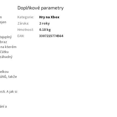
Doplňkové parametry
ým
Kategorie
:
Hry na Xbox
ejen
Záruka
:
2 roky
Hmotnost
:
0.18 kg
EAN
:
3307215774564
tajuplný
obraz
, na kterém
ačátku
 záhadný
velkou
úhlů, takže
ti. A jak si
ání a