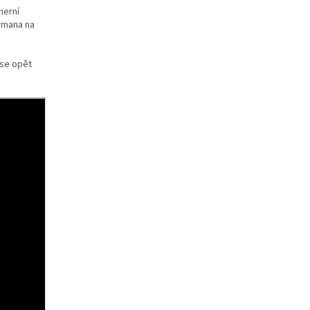
herní
aymana na
 se opět