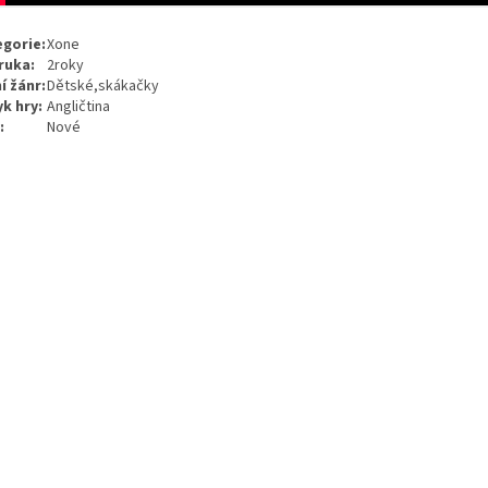
gorie:
Xone
ruka:
2roky
í žánr:
Dětské,skákačky
k hry:
Angličtina
av:
Nové