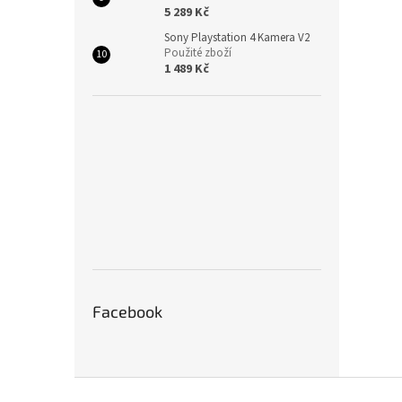
5 289 Kč
Sony Playstation 4 Kamera V2
Použité zboží
1 489 Kč
Facebook
Z