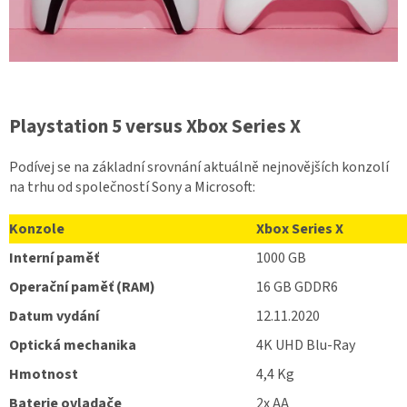
Playstation 5 versus Xbox Series X
Podívej se na základní srovnání aktuálně nejnovějších konzolí
na trhu od společností Sony a Microsoft:
Konzole
Xbox Series X
Interní paměť
1000 GB
Operační paměť (RAM)
16 GB GDDR6
Datum vydání
12.11.2020
Optická mechanika
4K UHD Blu-Ray
Hmotnost
4,4 Kg
Baterie ovladače
2x AA