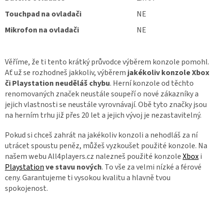
Touchpad na ovladači
NE
Mikrofon na ovladači
NE
Věříme, že ti tento krátký průvodce výběrem konzole pomohl.
Ať už se rozhodneš jakkoliv, výběrem
jakékoliv konzole Xbox
či Playstation neuděláš chybu
. Herní konzole od těchto
renomovaných značek neustále soupeří o nové zákazníky a
jejich vlastnosti se neustále vyrovnávají. Obě tyto značky jsou
na herním trhu již přes 20 let a jejich vývoj je nezastavitelný.
Pokud si chceš zahrát na jakékoliv konzoli a nehodláš za ní
utrácet spoustu peněz, můžeš vyzkoušet použité konzole. Na
našem webu All4players.cz
nalezneš použité konzole
Xbox
i
Playstation
ve stavu nových
. To vše za velmi nízké a férové
ceny. Garantujeme ti vysokou kvalitu a hlavně tvou
spokojenost.