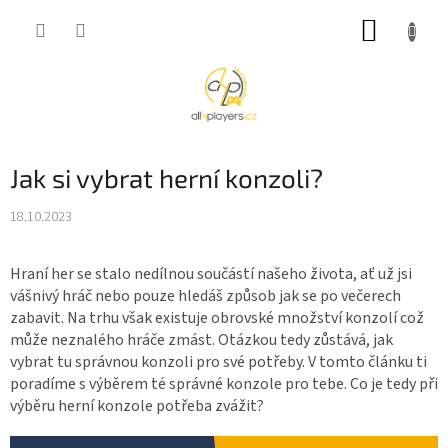
Přejít
NÁKUP
na
obsah
KOŠÍK
Jak si vybrat herní konzoli?
18.10.2023
Hraní her se stalo nedílnou součástí našeho života, ať už jsi
vášnivý hráč nebo pouze hledáš způsob jak se po večerech
zabavit. Na trhu však existuje obrovské množství konzolí což
může neznalého hráče zmást. Otázkou tedy zůstává, jak
vybrat tu správnou konzoli pro své potřeby. V tomto článku ti
poradíme s výběrem té správné konzole pro tebe. Co je tedy při
výběru herní konzole potřeba zvážit?