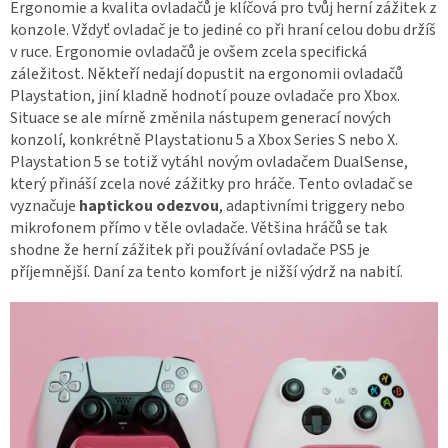
Ergonomie a kvalita ovladačů je klíčová pro tvůj herní zážitek z
konzole. Vždyť ovladač je to jediné co při hraní celou dobu držíš
v ruce. Ergonomie ovladačů je ovšem zcela specifická
záležitost. Někteří nedají dopustit na ergonomii ovladačů
Playstation, jiní kladně hodnotí pouze ovladače pro Xbox.
Situace se ale mírně změnila nástupem generací nových
konzolí, konkrétně Playstationu 5 a Xbox Series S nebo X.
Playstation 5 se totiž vytáhl novým ovladačem DualSense,
který přináší zcela nové zážitky pro hráče. Tento ovladač se
vyznačuje
haptickou odezvou
, adaptivními triggery nebo
mikrofonem přímo v těle ovladače. Většina hráčů se tak
shodne že herní zážitek při používání ovladače PS5 je
příjemnější. Daní za tento komfort je nižší výdrž na nabití.