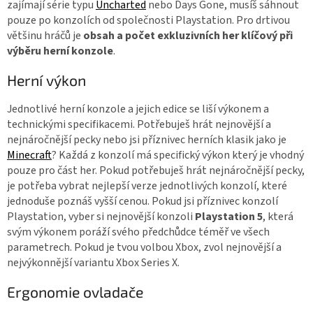
zajímají série typu
Uncharted
nebo Days Gone, musíš sáhnout
pouze po konzolích od společnosti Playstation. Pro drtivou
většinu hráčů je
obsah a počet exkluzivních her klíčový při
výběru herní konzole
.
Herní výkon
Jednotlivé herní konzole a jejich edice se liší výkonem a
technickými specifikacemi. Potřebuješ hrát nejnovější a
nejnáročnější pecky nebo jsi příznivec herních klasik jako je
Minecraft
? Každá z konzolí má specifický výkon který je vhodný
pouze pro část her. Pokud potřebuješ hrát nejnáročnější pecky,
je potřeba vybrat nejlepší verze jednotlivých konzolí, které
jednoduše poznáš vyšší cenou. Pokud jsi příznivec konzolí
Playstation, vyber si nejnovější konzoli
Playstation 5
, která
svým výkonem poráží svého předchůdce téměř ve všech
parametrech. Pokud je tvou volbou Xbox, zvol nejnovější a
nejvýkonnější variantu Xbox Series X.
Ergonomie ovladače