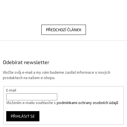
PŘEDCHOZÍ ČLÁNEK
Z
á
p
a
Odebírat newsletter
t
Vložte svůj e-mail a my vám budeme zasílat informace o nových
í
produktech na našem e-shopu.
E-mail
Vložením e-mailu souhlasíte s
podmínkami ochrany osobních údajů
PŘIHLÁSIT SE